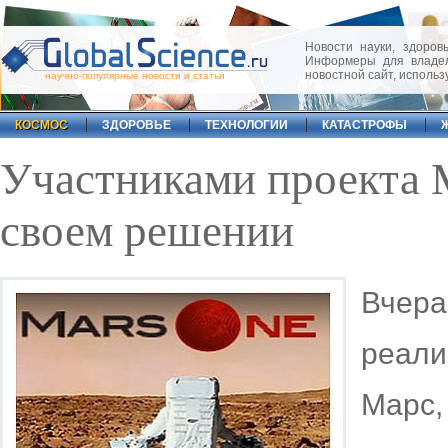
Новости науки, здоровь
Информеры для владел
новостной сайт, исполь
научно-популярные новости и статьи
КОСМОС
ЗДОРОВЬЕ
ТЕХНОЛОГИИ
КАТАСТРОФЫ
Участниками проекта M
своем решении
Вчер
реали
Марс,