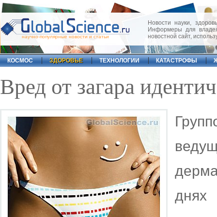
Новости науки, здоровь
Информеры для владел
новостной сайт, исполь
научно-популярные новости и статьи
КОСМОС
ЗДОРОВЬЕ
ТЕХНОЛОГИИ
КАТАСТРОФЫ
Вред от загара иденти
Груп
веду
дерма
днях