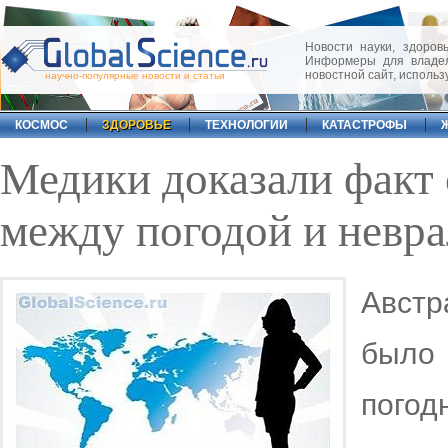
Новости науки, здоровь
Информеры для владел
новостной сайт, исполь
научно-популярные новости и статьи
КОСМОС
ЗДОРОВЬЕ
ТЕХНОЛОГИИ
КАТАСТРОФЫ
Медики доказали факт 
между погодой и невра
Авст
было
погод