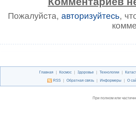
Комментариев не
Пожалуйста,
авторизуйтесь
, ч
комме
Главная
|
Космос
|
Здоровье
|
Технологии
|
Катас
RSS
|
Обратная связь
|
Информеры
|
О са
При полном или частичн