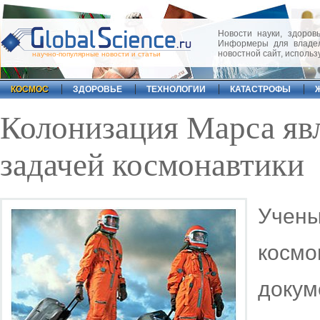
Новости науки, здоровь
Информеры для владел
новостной сайт, исполь
научно-популярные новости и статьи
КОСМОС
ЗДОРОВЬЕ
ТЕХНОЛОГИИ
КАТАСТРОФЫ
Колонизация Марса явл
задачей космонавтики
Учен
космо
доку