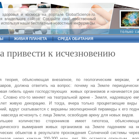
 здоровья и космоса на портале GlobalScience.ru.
 владельцев сайтов. Создайте свой собственный
, используя наши бесплатные новостные информеры.
только с
ФЫ
ЖИВАЯ ПЛАНЕТА
СРЕДА ОБИТАНИЯ
ла привести к исчезновению
я теория, объясняющая внезапное, по геологическим меркам, и
завров, должна ответить на вопрос: почему на Земле периодически
вая гибель одних господствующих живых организмов и начинается ра
. Словно кто-то меняет на театральной арене - Земля, надоевшую ем
 лет живую декорацию. И тогда, вчера только процветающие виды
ний, вдруг скатываются с вершины эволюционной пирамиды к его под
 навсегда исчезнуть с лица Земли, освободив арену для новых видов.
ольшее количество сторонников имеет гипотеза, объясняющ
одического вымирания живых организмов на Земле падением на н
ческих объектов в результате прохождения Солнечной системы через
роидов через каждые 200-300 млн. лет. Но остается открытым воп