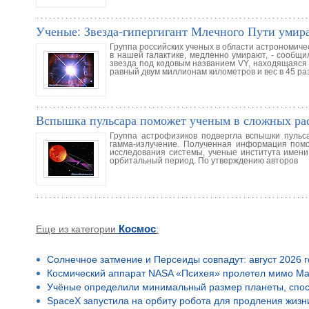
Ученые: Звезда-гипергигант Млечного Пути умира
Группа российских ученых в области астрономиче
в нашей галактике, медленно умирают, - сообщи
звезда под кодовым названием VY, находящаяся 
равный двум миллионам километров и вес в 45 ра
Вспышка пульсара поможет ученым в сложных ра
Группа астрофизиков подвергла вспышки пульс
гамма-излучение. Полученная информация помо
исследования системы, ученые института имен
орбитальный период. По утверждению авторов
Еще из категории
Космос
:
Солнечное затмение и Персеиды совпадут: август 2026 
Космический аппарат NASA «Психея» пролетел мимо Ма
Учёные определили минимальный размер планеты, спос
SpaceX запустила на орбиту робота для продления жизн