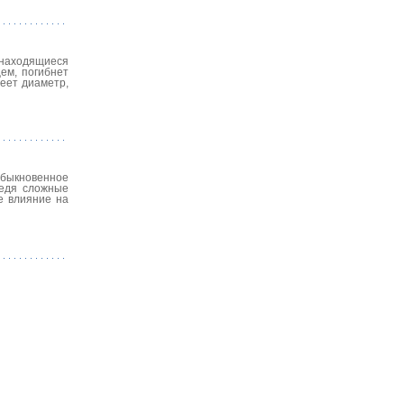
, находящиеся
ем, погибнет
еет диаметр,
обыкновенное
ведя сложные
е влияние на