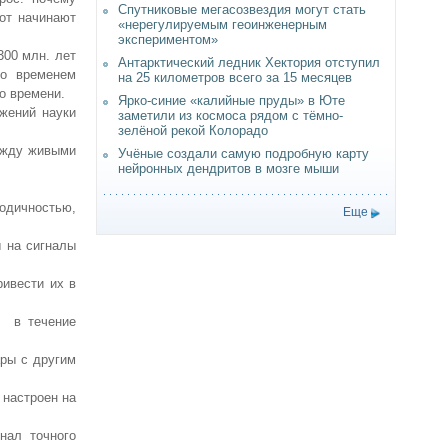
Спутниковые мегасозвездия могут стать
от начинают
«нерегулируемым геоинженерным
экспериментом»
300 млн. лет
Антарктический ледник Хектория отступил
со временем
на 25 километров всего за 15 месяцев
о времени.
Ярко-синие «калийные пруды» в Юте
жений науки
заметили из космоса рядом с тёмно-
зелёной рекой Колорадо
ежду живыми
Учёные создали самую подробную карту
нейронных дендритов в мозге мыши
иодичностью,
Еще
ы на сигналы
ривести их в
ь в течение
ары с другим
 настроен на
нал точного