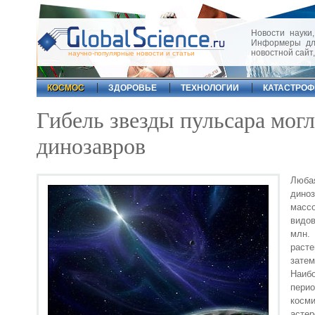
Новости науки,
Информеры для
новостной сайт
научно-популярные новости и статьи
КОСМОС
ЗДОРОВЬЕ
ТЕХНОЛОГИИ
КАТАСТРО
Гибель звезды пульсара мог
динозавров
Люба
дино
массо
видов
млн.
расте
затем
Наиб
пери
косми
асте