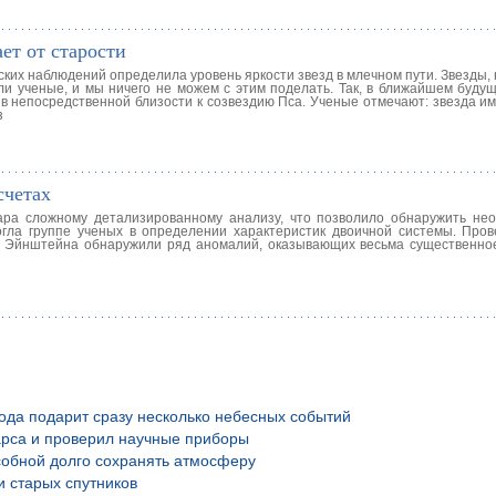
ет от старости
ских наблюдений определила уровень яркости звезд в млечном пути. Звезды
ли ученые, и мы ничего не можем с этим поделать. Так, в ближайшем будущ
в непосредственной близости к созвездию Пса. Ученые отмечают: звезда им
з
счетах
ара сложному детализированному анализу, что позволило обнаружить не
гла группе ученых в определении характеристик двоичной системы. Про
и Эйнштейна обнаружили ряд аномалий, оказывающих весьма существенно
года подарит сразу несколько небесных событий
рса и проверил научные приборы
обной долго сохранять атмосферу
и старых спутников