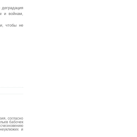
я деградация
м и войнам,
и, чтобы не
ия, согласно
льев бабочек
исчезновению
неуклюжих и