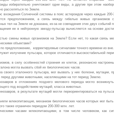
оиды избирательно уничтожают одни виды, а другие при этом наобор
но расселяться по Земле.
с вхождения Солнечной системы в пояс астероидов через каждые 200-
ется предположением, а связь между гибелью живых организмов 
ных тел на Земле не доказана, из-за не совпадения этих двух событий п
ащения ее в нейтронную звезду-пульсар вычисляется на основе дости
остью смены живых организмов на Земле? Если нет, то какая связь м
ическими объектами?
, по предположению, корректируемые сигналами точного времени из вне.
служит излучение пульсара, которое отличаются высокостабильной пер
змов, в силу особенностей строения их клеток, резонансно настроен
талона могла вызвать сбой их биологических часов.
ла своего эталонного пульсара, мог вызвать у них болезни, мутации, п
перед другими животными, населяющими на тот период Землю.
нозавров в отложениях позднего мелового периода могло возникнут
ующего под воздействием мутаций, класса животных.
нозавров, в результате мутаций могли переориентироваться на пульс
няли млекопитающие, механизм биологических часов которых мог быть
ого также ограничен периодом 200-300 млн. лет.
ическими часами млекопитающими, в том числе человеком, как сиг