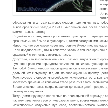
астер
актив
Вопро
явля
образования гигантских кратеров-следов падения крупных небес
А вот срок жизни звезды 200-300 миллионов лет после превр
элементарных частиц.
Случайно ли совпадение срока жизни пульсаров с периодичн
организмами на Земле и пульсарами, этими загадочными косм
Известно, что все живое имеет внутренние биологические часы
Если предположить, что в качестве эталона точного времени 
сравнимой с точностью атомных часов.
Допустим, что биологические часы разных видов живых органи
пульсар с разными периодами излучения, то гибель пульсара-э
Так, сбой биологических часов динозавров в отсутствии сигна
дальнейшем к вырождению, лишив эволюционных преимуществ 
Фиксируемое видовое многообразие ископаемых останков ди
короткого времени на конечном этапе развития этого, агонизир
Биологические часы, сохранившихся до наших дней предков ди
периодом излучения.
Тогда, доминирующее положение на эволюционной пирамиде за
частоту излучения своего пульсара-эталона, время жизни котор
Исчезновение излучения пульсара, воспринимаемого биолог