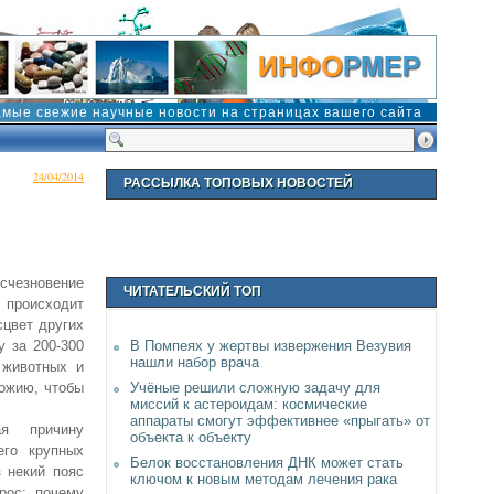
амые свежие научные новости на страницах вашего сайта
24/04/2014
РАССЫЛКА ТОПОВЫХ НОВОСТЕЙ
счезновение
ЧИТАТЕЛЬСКИЙ ТОП
 происходит
сцвет других
у за 200-300
В Помпеях у жертвы извержения Везувия
нашли набор врача
 животных и
ножию, чтобы
Учёные решили сложную задачу для
миссий к астероидам: космические
аппараты смогут эффективнее «прыгать» от
ая причину
объекта к объекту
его крупных
Белок восстановления ДНК может стать
 некий пояс
ключом к новым методам лечения рака
рос: почему