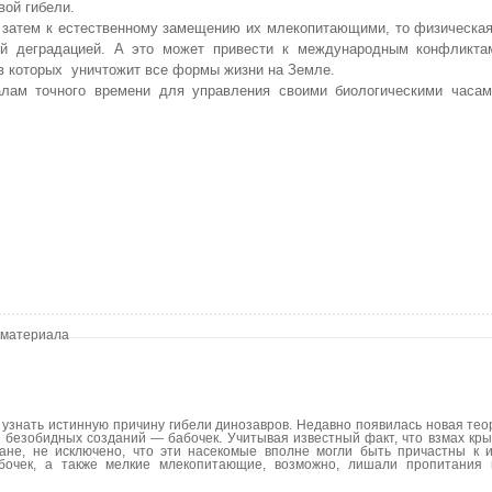
вой гибели.
а затем к естественному замещению их млекопитающими, то физическа
ой деградацией. А это может привести к международным конфликта
в которых уничтожит все формы жизни на Земле.
алам точного времени для управления своими биологическими часам
 материала
узнать истинную причину гибели динозавров. Недавно появилась новая теор
 безобидных созданий — бабочек. Учитывая известный факт, что взмах кры
ане, не исключено, что эти насекомые вполне могли быть причастны к 
бочек, а также мелкие млекопитающие, возможно, лишали пропитания 