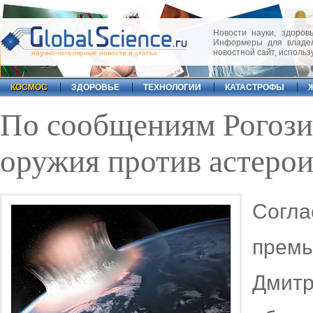
Новости науки, здоровь
Информеры для владел
новостной сайт, исполь
научно-популярные новости и статьи
КОСМОС
ЗДОРОВЬЕ
ТЕХНОЛОГИИ
КАТАСТРОФЫ
По сообщениям Рогозин
оружия против астеро
Согл
прем
Дмитр