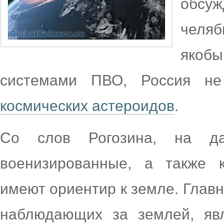
обс
челя
якоб
системами ПВО, Россия н
космических астероидов
.
Со слов Рогозина, на д
военизированные, а также к
имеют ориентир к земле. Главн
наблюдающих за землей, явл