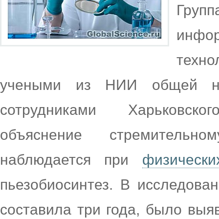
Груп
инфор
техно
учеными из НИИ общей н
сотрудниками Харьковск
объяснение стремительн
наблюдается при
физически
пьезобиосинтез. В исследован
составила три года, было выя