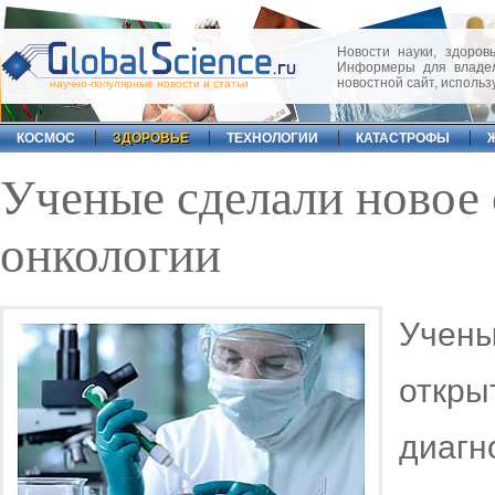
Новости науки, здоровь
Информеры для владел
новостной сайт, исполь
научно-популярные новости и статьи
КОСМОС
ЗДОРОВЬЕ
ТЕХНОЛОГИИ
КАТАСТРОФЫ
Ученые сделали новое 
онкологии
Учен
отк
диагн