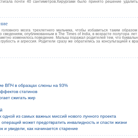
стигала почти 40 сантиметров.Хирургами было принято решение удалит
ние
головного мозга трехлетнего мальчика, чтобы избавиться таким образом
 сведениям, опубликованным в The Times of India, в возрасте полутора лет
аметно изменилось поведение. Малыш поражал родителей тем, что буквальн
грубость и агрессия. Родители сразу же обратились за консультацией к вр
ие ВПЧ в образцах слюны на 93%
эффектов статинов
гает сжигать жир
ой
аж одной из самых важных миссий нового лунного проекта
 операций может предотвратить инвалидность и спасти жизни
к и увидели, как начинается старение