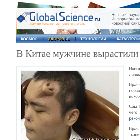
Новости науки,
Информеры для
новостной сайт
научно-популярные новости и статьи
КОСМОС
ЗДОРОВЬЕ
ТЕХНОЛОГИИ
КАТАСТРО
В Китае мужчине вырастили 
Новый
лишил
Врачи
перво
вскор
Сам К
чего
рекон
Врач
ткани