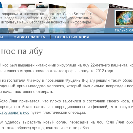
 здоровья и космоса на портале GlobalScience.ru.
 владельцев сайтов. Создайте свой собственный
, используя наши бесплатные новостные информеры.
только с
ФЫ
ЖИВАЯ ПЛАНЕТА
СРЕДА ОБИТАНИЯ
нос на лбу
 нос был выращен китайскими хирургами на лбу 22-летнего пациента, к
ся своего старого после автокатастрофы в августе 2012 года.
 из госпиталя Фичжоу в провинции Фуцзянь (Fujian) решили таким обра
зданный орган молодого человека, который был сильно поврежден по
е начал постепенно отмирать.
сяо Лянг признается, что плохо заботился о состоянии своего носа, 
 хрящи его были настолько корродированны инфекцией, что хирург
струировать нос
путем пластической операции.
ам удалось вырастить новый орган, пересадив на лоб Ксяо Лянг обр
, а также образец хряща, взятого из его же ребра.