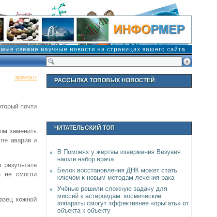
амые свежие научные новости на страницах вашего сайта
30/09/2013
РАССЫЛКА ТОПОВЫХ НОВОСТЕЙ
оторый почти
ЧИТАТЕЛЬСКИЙ ТОП
зом заменить
сле аварии и
В Помпеях у жертвы извержения Везувия
нашли набор врача
в результате
Белок восстановления ДНК может стать
и не смогли
ключом к новым методам лечения рака
Учёные решили сложную задачу для
миссий к астероидам: космические
азец кожной
аппараты смогут эффективнее «прыгать» от
объекта к объекту