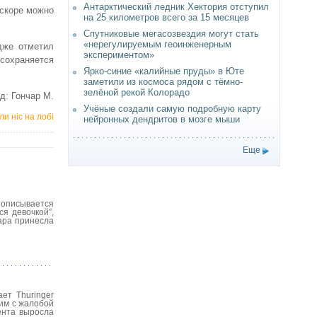
Антарктический ледник Хектория отступил
вскоре можно
на 25 километров всего за 15 месяцев
Спутниковые мегасозвездия могут стать
«нерегулируемым геоинженерным
дже отметил
экспериментом»
 сохраняется
Ярко-синие «калийные пруды» в Юте
заметили из космоса рядом с тёмно-
зелёной рекой Колорадо
д: Гончар М.
Учёные создали самую подробную карту
ли ніс на лобі
нейронных дендритов в мозге мыши
Еще
 описывается
я девочкой”,
ара принесла
ет Thuringer
ним с жалобой
ента выросла