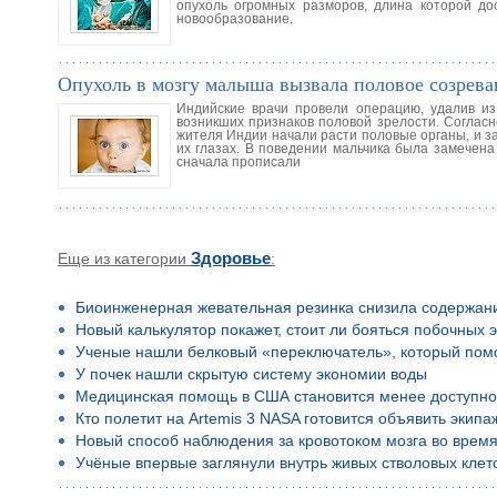
опухоль огромных разморов, длина которой до
новообразование.
Опухоль в мозгу малыша вызвала половое созрева
Индийские врачи провели операцию, удалив из 
возникших признаков половой зрелости. Согласно
жителя Индии начали расти половые органы, и з
их глазах. В поведении мальчика была замечена 
сначала прописали
Еще из категории
Здоровье
:
Биоинженерная жевательная резинка снизила содержан
Новый калькулятор покажет, стоит ли бояться побочных 
Ученые нашли белковый «переключатель», который помо
У почек нашли скрытую систему экономии воды
Медицинская помощь в США становится менее доступн
Кто полетит на Artemis 3 NASA готовится объявить экип
Новый способ наблюдения за кровотоком мозга во время
Учёные впервые заглянули внутрь живых стволовых клето