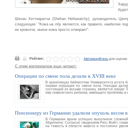
Хирур
будет
Шехан Хеттиаратчи (Shehan Hettiaratchy), руководитель Це
следующее: "Кожа на лбу является, как правило, наиболее под
ее кровоток, иначе кожа просто отмирает".
Рейтинг:
Авторизуйтесь
для оценки
С этим материалом еще читают:
Операции по смене пола делали в XVIII веке
В хранилищах библиотеки Университета штата К
первая операция по смене пола. Находка датир
состоящей из восьми страниц, является хирург 
ему семилетнего ребенка, имеющего проблемы в о
Пенсионеру из Германии удалили опухоль весом в
В Германии врачи успешно выполнили сложнейш
Allgemeine. Согласно сведениям Риго Фойгт, гла
на тяжесть в области живота и постоянно увел