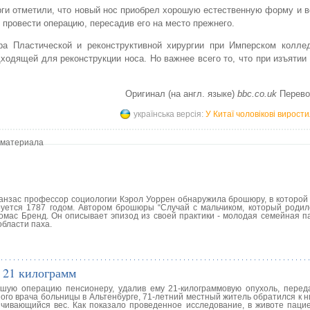
ги отметили, что новый нос приобрел хорошую естественную форму и 
 провести операцию, пересадив его на место прежнего.
нтра Пластической и реконструктивной хирургии при Имперском колле
ходящей для реконструкции носа. Но важнее всего то, что при изъятии
Оригинал (на англ. языке)
bbc.co.uk
Перево
українська версія:
У Китаї чоловікові вирости
 материала
анзас профессор социологии Кэрол Уоррен обнаружила брошюру, в которой
уется 1787 годом. Автором брошюры “Случай с мальчиком, который родилс
Томас Бренд. Он описывает эпизод из своей практики - молодая семейная п
бласти паха.
 21 килограмм
ую операцию пенсионеру, удалив ему 21-килограммовую опухоль, переда
вного врача больницы в Альтенбурге, 71-летний местный житель обратился к 
ичивающийся вес. Как показало проведенное исследование, в животе паци