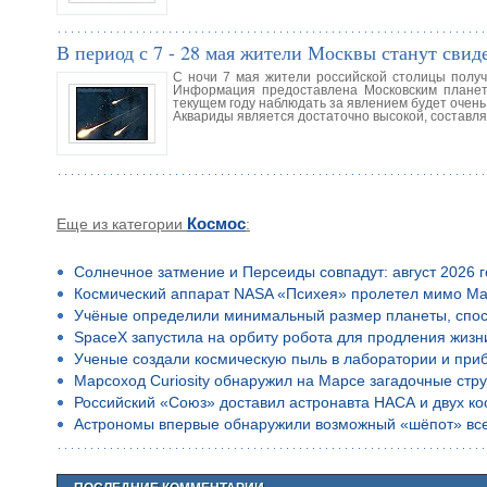
В период с 7 - 28 мая жители Москвы станут сви
С ночи 7 мая жители российской столицы полу
Информация предоставлена Московским планета
текущем году наблюдать за явлением будет очень
Аквариды является достаточно высокой, составляет
Еще из категории
Космос
:
Солнечное затмение и Персеиды совпадут: август 2026 
Космический аппарат NASA «Психея» пролетел мимо Ма
Учёные определили минимальный размер планеты, спос
SpaceX запустила на орбиту робота для продления жизн
Ученые создали космическую пыль в лаборатории и приб
Марсоход Curiosity обнаружил на Марсе загадочные стр
Российский «Союз» доставил астронавта НАСА и двух к
Астрономы впервые обнаружили возможный «шёпот» все