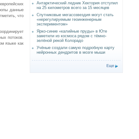
Антарктический ледник Хектория отступил
 европейских
на 25 километров всего за 15 месяцев
ропы данные
Спутниковые мегасозвездия могут стать
тметить, что
«нерегулируемым геоинженерным
экспериментом»
Ярко-синие «калийные пруды» в Юте
оординирует
заметили из космоса рядом с тёмно-
ных потоков.
зелёной рекой Колорадо
ом языке как
Учёные создали самую подробную карту
нейронных дендритов в мозге мыши
Еще