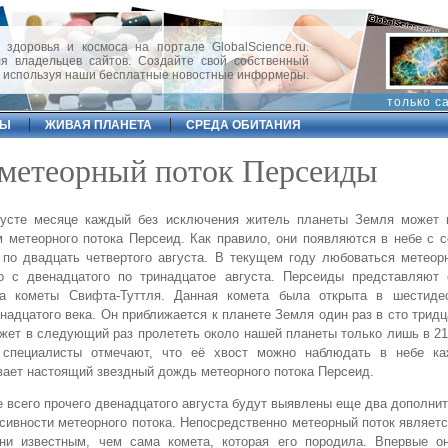
 здоровья и космоса на портале GlobalScience.ru.
 владельцев сайтов. Создайте свой собственный
, используя наши бесплатные новостные информеры.
только с
ФЫ
ЖИВАЯ ПЛАНЕТА
СРЕДА ОБИТАНИЯ
 метеорный поток Персеиды
густе месяце каждый без исключения житель планеты Земля может 
 метеорного потока Персеид. Как правило, они появляются в небе с 
по двадцать четвертого августа. В текущем году любоваться метеор
о с двенадцатого по тринадцатое августа. Персеиды представляют 
та кометы Свифта-Туттля. Данная комета была открыта в шестиде
надцатого века. Он приближается к планете Земля один раз в сто тридц
жет в следующий раз пролететь около нашей планеты только лишь в 21
 специалисты отмечают, что её хвост можно наблюдать в небе к
ает настоящий звездный дождь метеорного потока Персеид.
 всего прочего двенадцатого августа будут выявлены еще два дополни
сивности метеорного потока. Непосредственно метеорный поток являет
ени известным, чем сама комета, которая его породила. Впервые о