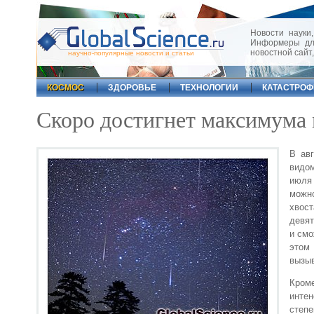
Новости науки,
Информеры для
новостной сайт
научно-популярные новости и статьи
КОСМОС
ЗДОРОВЬЕ
ТЕХНОЛОГИИ
КАТАСТРО
Скоро достигнет максимума
В ав
видом
июля 
можн
хвос
девят
и смо
этом
вызыв
Кроме
интен
степ