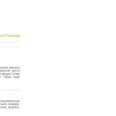
отік Персеїди
анную минуту
верной части
о видна точка
рп Луны еще
о выраженный
тьего января.
опас, вернее,