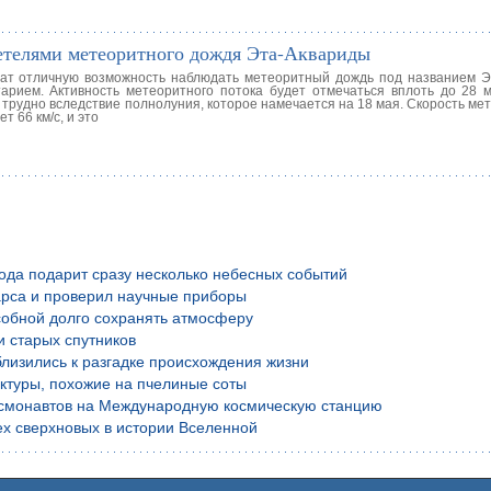
детелями метеоритного дождя Эта-Аквариды
чат отличную возможность наблюдать метеоритный дождь под названием Э
рием. Активность метеоритного потока будет отмечаться вплоть до 28 м
 трудно вследствие полнолуния, которое намечается на 18 мая. Скорость ме
 66 км/с, и это
года подарит сразу несколько небесных событий
рса и проверил научные приборы
обной долго сохранять атмосферу
и старых спутников
лизились к разгадке происхождения жизни
уктуры, похожие на пчелиные соты
осмонавтов на Международную космическую станцию
х сверхновых в истории Вселенной