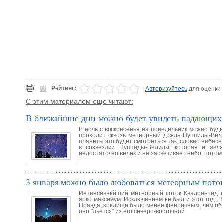
Рейтинг:
Авторизуйтесь
для оценки
С этим материалом еще читают:
В ближайшие дни можно будет увидеть падающих
В ночь с воскресенья на понедельник можно буд
проходит сквозь метеорный дождь Пуппиды-Вели
планеты это будет смотреться так, словно небес
в созвездии Пуппиды-Велиды, которая и явл
недостаточно велик и не засвечивает небо, потом
3 января можно было любоваться метеорным пото
Интенсивнейший метеорный поток Квадрантид м
ярко максимум. Исключением не был и этот год.
Правда, зрелище было менее фееричным, чем обыч
оно "льется" из его северо-восточной