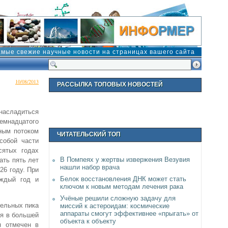
амые свежие научные новости на страницах вашего сайта
10/08/2013
РАССЫЛКА ТОПОВЫХ НОВОСТЕЙ
насладиться
семнадцатого
ным потоком
ЧИТАТЕЛЬСКИЙ ТОП
собой части
сятых годах
В Помпеях у жертвы извержения Везувия
ать пять лет
нашли набор врача
26 году. При
Белок восстановления ДНК может стать
аждый год и
ключом к новым методам лечения рака
Учёные решили сложную задачу для
тельных пика
миссий к астероидам: космические
аппараты смогут эффективнее «прыгать» от
ся в большей
объекта к объекту
н отмечен в