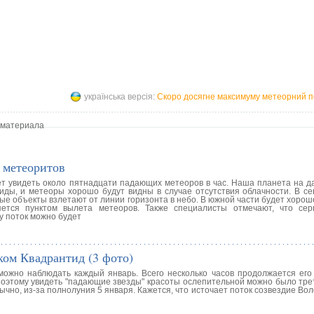
українська версія:
Скоро досягне максимуму метеорний п
 материала
 метеоритов
ет увидеть около пятнадцати падающих метеоров в час. Наша планета на д
ды, и метеоры хорошо будут видны в случае отсутствия облачности. В се
ные объекты взлетают от линии горизонта в небо. В южной части будет хорош
яется пунктом вылета метеоров. Также специалисты отмечают, что се
у поток можно будет
ком Квадрантид (3 фото)
ожно наблюдать каждый январь. Всего несколько часов продолжается ег
 Поэтому увидеть "падающие звезды" красоты ослепительной можно было тре
но, из-за полнолуния 5 января. Кажется, что источает поток созвездие Вол