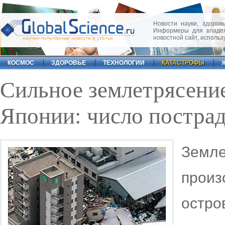
Новости науки, здоровь
Информеры для владел
новостной сайт, исполь
научно-популярные новости и статьи
КОСМОС
ЗДОРОВЬЕ
ТЕХНОЛОГИИ
КАТАСТРОФЫ
Сильное землетрясени
Японии: число постра
Земле
произ
остр