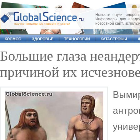
Новости науки, здоровь
Информеры для владел
новостной сайт, исполь
научно-популярные новости и статьи
КОСМОС
ЗДОРОВЬЕ
ТЕХНОЛОГИИ
КАТАСТРОФЫ
Большие глаза неандер
причиной их исчезнов
Вым
антр
униве