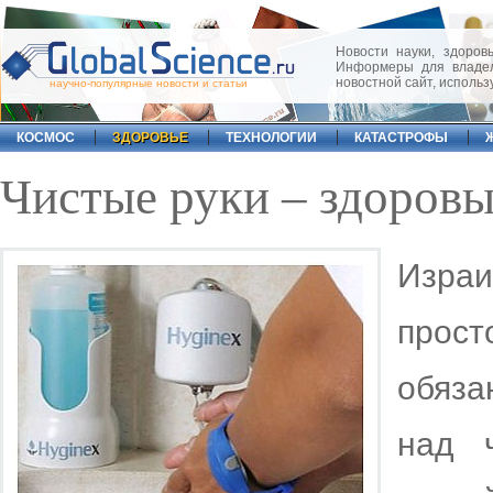
Новости науки, здоровь
Информеры для владел
новостной сайт, исполь
научно-популярные новости и статьи
КОСМОС
ЗДОРОВЬЕ
ТЕХНОЛОГИИ
КАТАСТРОФЫ
Чистые руки – здоров
Изра
прос
обяза
над 