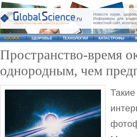
Новости науки, здоровь
Информеры для владел
новостной сайт, исполь
научно-популярные новости и статьи
КОСМОС
ЗДОРОВЬЕ
ТЕХНОЛОГИИ
КАТАСТРОФЫ
Пространство-время ок
однородным, чем пред
Так
интер
фотоф