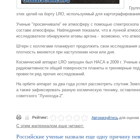
Групп
этих целей на борту LRO, используемый для картографировани
Ученые "просвечивали" ее атмосферу с помощью спектроскопа 
составе атмосферы. Наблюдения показали, что в лунной атмосф
исследователи обнаружили атомы аргона - возможно, что атмо
Штерн с коллегами планируют продолжить свои исследования а
плотность меняется при наступлении ночи или дня.
Космический аппарат LRO запущен был НАСА в 2009 г. Ученые 
радиоактивности общей поверхности планеты и трехмерные под
провести ряд прочих исследований.
На орбите аппарат за два года успел рассмотреть спутник Земл
а также зафиксировать разную космическую технику, оставленну
советского "Лунохода-2".
Рейтинг:
Авторизуйтесь
для оценки
С этим материалом еще читают:
Российские ученые назвали еще одну причину не