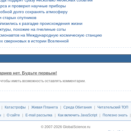
года подарит сразу несколько небесных событий
рса и проверил научные приборы
обной долго сохранять атмосферу
и старых спутников
лизились к разгадке происхождения жизни
уктуры, похожие на пчелиные соты
осмонавтов на Международную космическую станцию
х сверхновых в истории Вселенной
риев нет. Будьте первым!
, чтобы иметь возможность оставлять комментарии.
|
Катастрофы
|
Живая Планета
|
Среда Обитания
|
Читательский ТОП
ы
|
О сайте
|
E-mail рассылка
|
Как включить JavaScript
|
Полезно знать
© 2007-2026 GlobalScience.ru