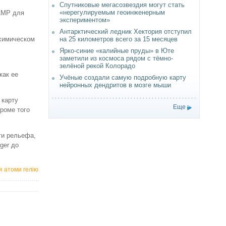
Спутниковые мегасозвездия могут стать
«нерегулируемым геоинженерным
AMP для
экспериментом»
Антарктический ледник Хектория отступил
 химическом
на 25 километров всего за 15 месяцев
Ярко-синие «калийные пруды» в Юте
заметили из космоса рядом с тёмно-
зелёной рекой Колорадо
как ее
Учёные создали самую подробную карту
нейронных дендритов в мозге мыши
 карту
Еще
роме того
ти рельефа,
ger до
я атоми гелію