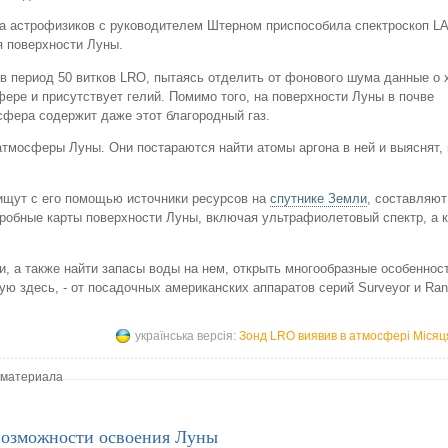
а астрофизиков с руководителем Штерном приспособила спектроскоп L
я поверхности Луны.
в период 50 витков LRO, пытаясь отделить от фонового шума данные о
ере и присутствует гелий. Помимо того, на поверхности Луны в почве
сфера содержит даже этот благородный газ.
тмосферы Луны. Они постараются найти атомы аргона в ней и выяснят, 
ищут с его помощью источники ресурсов на
спутнике Земли
, составляют
робные карты поверхности Луны, включая ультрафиолетовый спектр, а к
и, а также найти запасы воды на нем, открыть многообразные особеннос
ю здесь, - от посадочных американских аппаратов серий Surveyor и Ran
українська версія:
Зонд LRO виявив в атмосфері Місяц
 материала
возможности освоения Луны