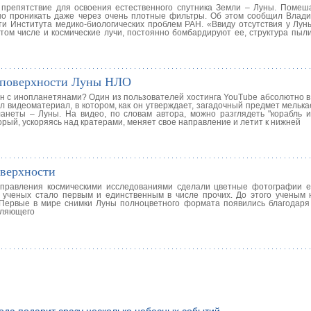
 препятствие для освоения естественного спутника Земли – Луны. Помеш
но проникать даже через очень плотные фильтры. Об этом сообщил Влади
и Института медико-биологических проблем РАН. «Ввиду отсутствия у Лу
 том числе и космические лучи, постоянно бомбардируют ее, структура пыл
с поверхности Луны НЛО
лян с инопланетянами? Один из пользователей хостинга YouTube абсолютно в
 видеоматериал, в котором, как он утверждает, загадочный предмет мелька
анеты – Луны. На видео, по словам автора, можно разглядеть "корабль и
орый, ускоряясь над кратерами, меняет свое направление и летит к нижней
верхности
управления космическими исследованиями сделали цветные фотографии е
 ученых стало первым и единственным в числе прочих. До этого ученым 
 Первые в мире снимки Луны полноцветного формата появились благодар
оляющего