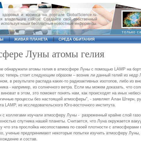
 здоровья и космоса на портале GlobalScience.ru.
 владельцев сайтов. Создайте свой собственный
, используя наши бесплатные новостные информеры.
только с
ФЫ
ЖИВАЯ ПЛАНЕТА
СРЕДА ОБИТАНИЯ
сфере Луны атомы гелия
е обнаружили атомы гелия в атмосфере Луны с помощью LAMP на борт
ос теперь стоит следующим образом – возник ли данный гелий из недр 
ном, в результате распада каких-то радиоактивных изотопов, либо из вн
ника - например, из солнечного ветра. Если мы можем доказать, что со
 виноват в этом, это поможет понять нам, как происходят на иных небес
гичные процессы без настоящей атмосферы", - заявляет Алан Штерн, р
та LAMP, из исследовательского Юго-восточного института.
 с коллегами изучали атмосферу Луны - разреженный крайне слой газо
хностью спутника нашей планеты. Считается, что Луна окружается ваку
у что эта прослойка несопоставима по своей плотности с атмосферами 
о, ученые предпринимают некоторые попытки изучить атмосферу Луны,
хождение и состав.