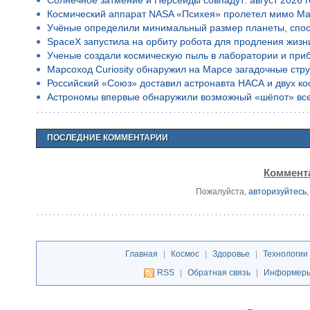
Солнечное затмение и Персеиды совпадут: август 2026 
Космический аппарат NASA «Психея» пролетел мимо Ма
Учёные определили минимальный размер планеты, спос
SpaceX запустила на орбиту робота для продления жизн
Ученые создали космическую пыль в лаборатории и приб
Марсоход Curiosity обнаружил на Марсе загадочные стр
Российский «Союз» доставил астронавта НАСА и двух к
Астрономы впервые обнаружили возможный «шёпот» все
ПОСЛЕДНИЕ КОММЕНТАРИИ
Коммента
Пожалуйста,
авторизуйтесь
Главная
|
Космос
|
Здоровье
|
Технологии
RSS
|
Обратная связь
|
Информер