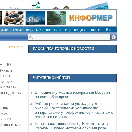
амые свежие научные новости на страницах вашего сайта
17/08/2012
РАССЫЛКА ТОПОВЫХ НОВОСТЕЙ
у LRO.
Луны, в
ешнего
ЧИТАТЕЛЬСКИЙ ТОП
лнечный
ных телах
В Помпеях у жертвы извержения Везувия
уководитель
нашли набор врача
Учёные решили сложную задачу для
в над
миссий к астероидам: космические
аппараты смогут эффективнее «прыгать» от
умом,
объекта к объекту
планет.
Белок восстановления ДНК может стать
 выяснить ее
ключом к новым методам лечения рака