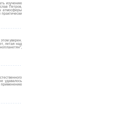
ать изучению
слав Петров,
ны атмосферы
и практически
 этом уверен.
ет, летая над
нопланетян",
стественного
не удавалось
я применению