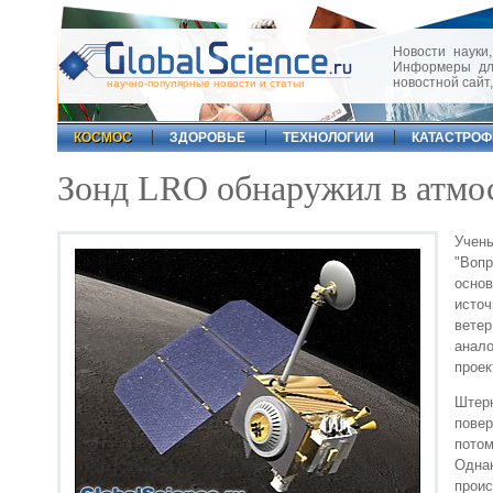
Новости науки,
Информеры для
новостной сайт
научно-популярные новости и статьи
КОСМОС
ЗДОРОВЬЕ
ТЕХНОЛОГИИ
КАТАСТРО
Зонд LRO обнаружил в атмо
Учены
"Вопр
основ
источ
ветер
анало
проек
Штерн
повер
потом
Однак
проис