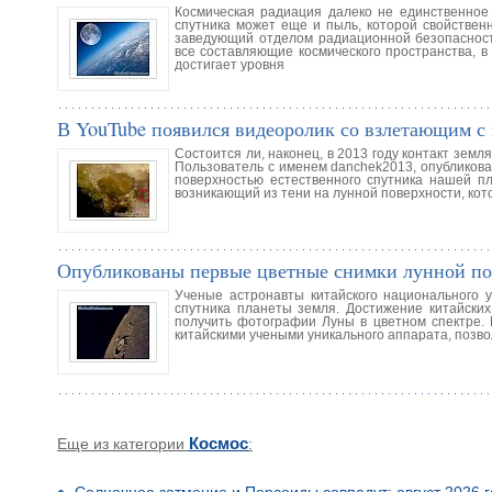
Космическая радиация далеко не единственное
спутника может еще и пыль, которой свойствен
заведующий отделом радиационной безопасност
все составляющие космического пространства, в
достигает уровня
В YouTube появился видеоролик со взлетающим 
Состоится ли, наконец, в 2013 году контакт зем
Пользователь с именем danchek2013, опубликовал
поверхностью естественного спутника нашей пл
возникающий из тени на лунной поверхности, кот
Опубликованы первые цветные снимки лунной по
Ученые астронавты китайского национального 
спутника планеты земля. Достижение китайских
получить фотографии Луны в цветном спектре.
китайскими учеными уникального аппарата, позв
Еще из категории
Космос
: