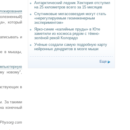
Антарктический ледник Хектория отступил
на 25 километров всего за 15 месяцев
локирования
Спутниковые мегасозвездия могут стать
олезненный)
«нерегулируемым геоинженерным
а», который
экспериментом»
Ярко-синие «калийные пруды» в Юте
заметили из космоса рядом с тёмно-
записывать и
зелёной рекой Колорадо
Учёные создали самую подробную карту
нейронных дендритов в мозге мыши
ые в мышцы,
Еще
омпьютерную
му новому",
частвующих в
м. За такими
на конечный
 Physorg com