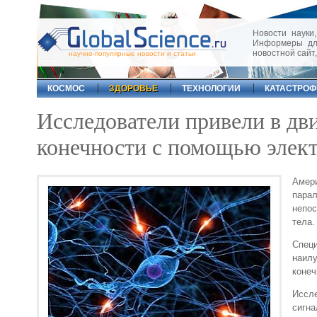
Новости науки,
Информеры для
новостной сайт
научно-популярные новости и статьи
КОСМОС
ЗДОРОВЬЕ
ТЕХНОЛОГИИ
КАТАСТРО
Исследователи привели в дв
конечности с помощью элект
Амер
пара
непо
тела.
Спец
наил
конеч
Иссл
сигна