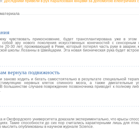
ія:
Дослідники привели в рух паралізовані кінцівки за допомогою електричних с
 материала
ания
еку чувствовать прикосновение, будет трансплантирована уже в этом 
 собой эру нового поколения искусственных конечностей с сенсорным 
 20-30 лет, проживающий в Риме, который потерял часть руки в аварии, к
кой школы Лозанны в Швейцарии. Эта новая бионическая рука будет встрое
ам вернула подвижность
 заново ходить и бегать самостоятельно в результате специальной терапи
стимуляцию нервных клеток спинного мозга, а также двигательные у
 В большинстве случаев повреждение позвоночника приводит к полному либ
.
а и Оксфордского университета доказали экспериментально, что крысы спос
иях. Такие способности до сих пор считались характерными лишь для птиц
о мыслить опубликованы в научном журнале Science.