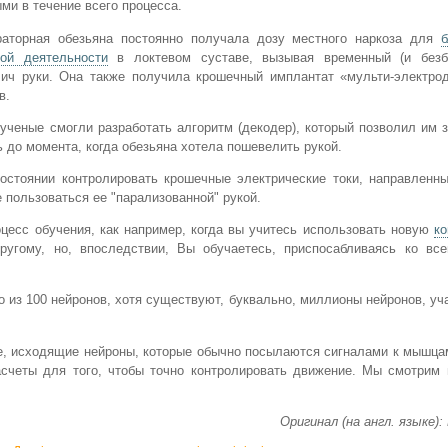
ми в течение всего процесса.
раторная обезьяна постоянно получала дозу местного наркоза для
б
ной деятельности
в локтевом суставе, вызывая временный (и безб
ич руки. Она также получила крошечный имплантат «мульти-электрод
в.
ученые смогли разработать алгоритм (декодер), который позволил им 
 до момента, когда обезьяна хотела пошевелить рукой.
состоянии контролировать крошечные электрические токи, направленн
 пользоваться ее "парализованной" рукой.
оцесс обучения, как например, когда вы учитесь использовать новую
к
ругому, но, впоследствии, Вы обучаетесь, приспосабливаясь ко все
 из 100 нейронов, хотя существуют, буквально, миллионы нейронов, у
ые, исходящие нейроны, которые обычно посылаются сигналами к мышца
асчеты для того, чтобы точно контролировать движение. Мы смотрим 
Оригинал (на англ. языке):