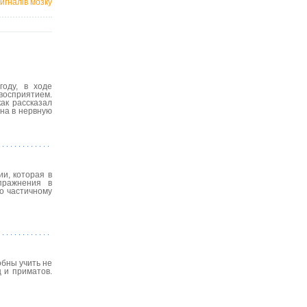
игналів мозку
году, в ходе
восприятием.
ак рассказал
на в нервную
и, которая в
пражнения в
о частичному
обны учить не
 и приматов.