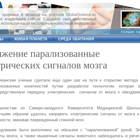
 здоровья и космоса на портале GlobalScience.ru.
 владельцев сайтов. Создайте свой собственный
, используя наши бесплатные новостные информеры.
только с
ФЫ
ЖИВАЯ ПЛАНЕТА
СРЕДА ОБИТАНИЯ
ижение парализованные
рических сигналов мозга
иканские ученые сделали еще один шаг на пути к открытию метода 
лизованных конечностей путем разработки технологии, которая о
средственную передачу электрических сигналов от мозга к обездвиж
иалистам из Северо-западного Университета Медицинской Школы
учшим образом удалось направить электрические сигналы от мозга к
ности, миновав поврежденный спинной мозг.
едование было выполнено на обезьяне с "парализованной" рукой. Эл
лы мозга, а также мышечные сигналы животного наблюдались и регис