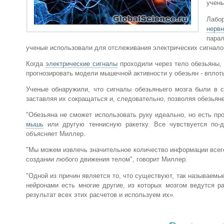
учены
Лабо
нерв
парал
ученые использовали для отслеживания электрических сигнало
Когда
электрические сигналы
проходили через тело обезьяны, 
прогнозировать модели мышечной активности у обезьян - вплоть
Ученые обнаружили, что сигналы обезьяньего мозга были в 
заставляя их сокращаться и, следовательно, позволяя обезьяне
"Обезьяна не сможет использовать руку идеально, но есть пр
мышь
или другую теннисную ракетку. Все чувствуется по-д
объясняет Миллер.
"Мы можем извлечь значительное количество информации всего
создании любого движения телом", говорит Миллер.
"Одной из причин является то, что существуют, так называем
нейронами есть многие другие, из которых мозгом ведутся р
результат всех этих расчетов и используем их».