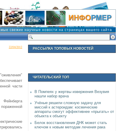
амые свежие научные новости на страницах вашего сайта
22/04/2012
РАССЫЛКА ТОПОВЫХ НОВОСТЕЙ
"оживления"
ЧИТАТЕЛЬСКИЙ ТОП
беспечивает
енной части
В Помпеях у жертвы извержения Везувия
нашли набор врача
 Фейнберга
Учёные решили сложную задачу для
 пораженной
миссий к астероидам: космические
аппараты смогут эффективнее «прыгать» от
объекта к объекту
ектрические
Белок восстановления ДНК может стать
ключом к новым методам лечения рака
трировались