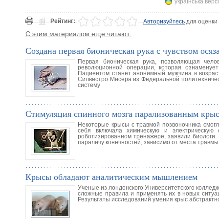
українська верс
Рейтинг:
Авторизуйтесь
для оценки
С этим материалом еще читают:
Создана первая бионическая рука с чувством осяз
Первая бионическая рука, позволяющая челов
революционной операции, которая ознаменует
Пациентом станет анонимный мужчина в возрасте
Силвестро Мисера из Федеральной политехничес
систему
Стимуляция спинного мозга парализованным крыс
Некоторые крысы с травмой позвоночника смогли
себя включала химическую и электрическую 
роботизированном тренажере, заявили биологи.
параличу конечностей, зависимо от места травмы
Крысы обладают аналитическим мышлением
Ученые из лондонского Университетского колледж
сложные правила и применять их в новых ситуац
Результаты исследований умения крыс абстрактн