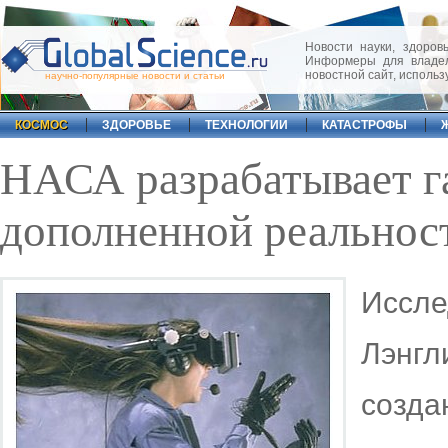
Новости науки, здоровь
Информеры для владел
новостной сайт, исполь
научно-популярные новости и статьи
КОСМОС
ЗДОРОВЬЕ
ТЕХНОЛОГИИ
КАТАСТРОФЫ
НАСА разрабатывает г
дополненной реальнос
Иссл
Лэнг
созд