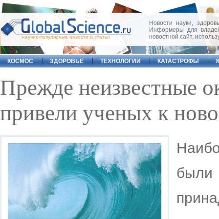
Новости науки, здоровь
Информеры для владел
новостной сайт, исполь
научно-популярные новости и статьи
КОСМОС
ЗДОРОВЬЕ
ТЕХНОЛОГИИ
КАТАСТРОФЫ
Прежде неизвестные о
привели ученых к ново
Наибо
были
прина