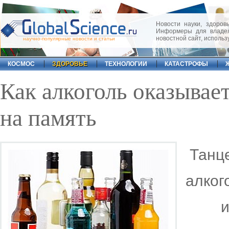
Новости науки, здоровь
Информеры для владел
новостной сайт, исполь
научно-популярные новости и статьи
КОСМОС
ЗДОРОВЬЕ
ТЕХНОЛОГИИ
КАТАСТРОФЫ
Как алкоголь оказывае
на память
Танц
алког
и