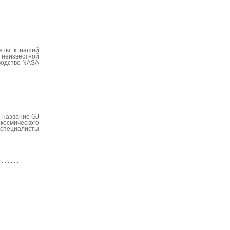
неты к нашей
 неизвестной
оводство NASA
е название GJ
космического
 специалисты