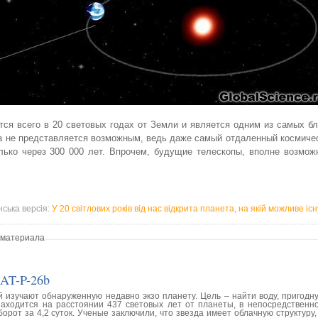
ится всего в 20 световых годах от Земли и является одним из самых б
уда не представляется возможным, ведь даже самый отдаленный космиче
лько через 300 000 лет. Впрочем, будущие телескопы, вполне возмож
нська версія:
У 20 світлових років від нас відкрита планета, на якій можливе і
 материала
AT-P-26b
 изучают обнаруженную недавно экзо планету. Цель – найти воду, пригодну
аходится на расстоянии 437 световых лет от планеты, в непосредственно
орот за 4,2 суток. Ученые заключили, что звезда имеет облачную структуру