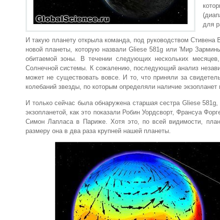
кото
(диап
для р
И такую планету открыла команда, под руководством Стивена 
новой планеты, которую назвали Gliese 581g или 'Мир Зармин
обитаемой зоны. В течении следующих нескольких месяцев,
Солнечной системы. К сожалению, последующий анализ независ
может не существовать вовсе. И то, что приняли за свидете
колебаний звезды, по которым определяли наличие экзопланет 
И только сейчас была обнаружена старшая сестра Gliese 581g,
экзопланетой, как это показали Робин Уордсворт, Франсуа Форге
Симон Лапласа в Париже. Хотя это, по всей видимости, план
размеру она в два раза крупней нашей планеты.