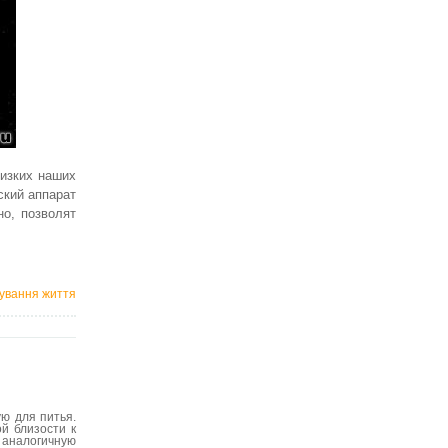
лизких наших
ский аппарат
но, позволят
снування життя
ю для питья.
й близости к
, аналогичную