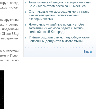
Антарктический ледник Хектория отступил
округ звезд
на 25 километров всего за 15 месяцев
ишком низкая
Спутниковые мегасозвездия могут стать
«нерегулируемым геоинженерным
экспериментом»
 обнаружении
Ярко-синие «калийные пруды» в Юте
зко к центру
заметили из космоса рядом с тёмно-
а пределами
зелёной рекой Колорадо
 Gliese 581g
Учёные создали самую подробную карту
х измерениях
нейронных дендритов в мозге мыши
но обитаемой
Еще
 имени Пьер-
ь раз, а по