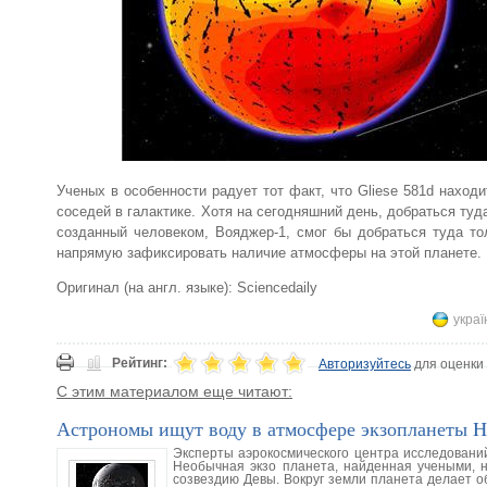
Ученых в особенности радует тот факт, что Gliese 581d наход
соседей в галактике. Хотя на сегодняшний день, добраться т
созданный человеком, Вояджер-1, смог бы добраться туда то
напрямую зафиксировать наличие атмосферы на этой планете.
Оригинал (на англ. языке): Sciencedaily
украї
Рейтинг:
Авторизуйтесь
для оценки
С этим материалом еще читают:
Астрономы ищут воду в атмосфере экзопланеты H
Эксперты аэрокосмического центра исследований
Необычная экзо планета, найденная учеными, н
созвездию Девы. Вокруг земли планета делает об