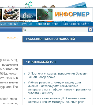
амые свежие научные новости на страницах вашего сайта
19/05/2011
РАССЫЛКА ТОПОВЫХ НОВОСТЕЙ
Gliese 581),
ЧИТАТЕЛЬСКИЙ ТОП
ь предметом
но обитаемой
 581д, может
В Помпеях у жертвы извержения Везувия
нашли набор врача
вать жизнь в
титута имени
Учёные решили сложную задачу для
миссий к астероидам: космические
 журнале The
аппараты смогут эффективнее «прыгать» от
объекта к объекту
Белок восстановления ДНК может стать
айней мере,
ключом к новым методам лечения рака
трофизиков,