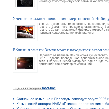
нижнему атмосферному слою земли и характериз
Ученые ожидают появления смертоносной Нибиру 
Ученые астрономы обеспокоены поведением пл
планете Земля, что чревато апокалипсисом. Вс
планете Х, так называемой Нибиру, с которой в 
признать существование этой планеты
Вблизи планеты Земля может находиться экзоплан
Недалеко от планеты Земля может существовать 
581d. Недавно проведённое дополнительное ис
тела. Сведения использующиеся для её идент
применяли спектрометр изменяющий
Еще из категории
Космос
:
Солнечное затмение и Персеиды совпадут: август 2026 
Космический аппарат NASA «Психея» пролетел мимо Ма
Учёные определили минимальный размер планеты, спос