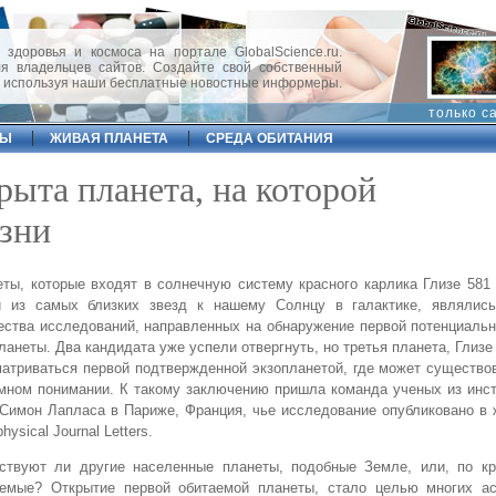
 здоровья и космоса на портале GlobalScience.ru.
 владельцев сайтов. Создайте свой собственный
, используя наши бесплатные новостные информеры.
только с
ФЫ
ЖИВАЯ ПЛАНЕТА
СРЕДА ОБИТАНИЯ
крыта планета, на которой
зни
ты, которые входят в солнечную систему красного карлика Глизе 581 (
й из самых близких звезд к нашему Солнцу в галактике, являлис
ства исследований, направленных на обнаружение первой потенциаль
ланеты. Два кандидата уже успели отвергнуть, но третья планета, Глизе
атриваться первой подтвержденной экзопланетой, где может существо
мном понимании. К такому заключению пришла команда ученых из инс
Симон Лапласа в Париже, Франция, чье исследование опубликовано в
hysical Journal Letters.
ствуют ли другие населенные планеты, подобные Земле, или, по кр
аемые? Открытие первой обитаемой планеты, стало целью многих ас