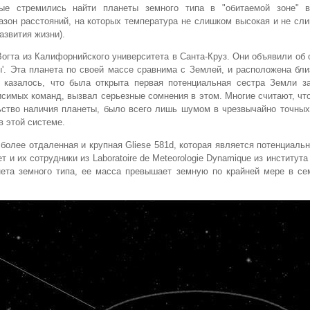
рые стремились найти планеты земного типа в "обитаемой зоне" в
азон расстояний, на которых температура не слишком высокая и не сл
азвития жизни).
Вогта из Калифорнийского университета в Санта-Круз. Они объявили об
ы'. Эта планета по своей массе сравнима с Землей, и расположена бли
 казалось, что была открыта первая потенциальная сестра Земли з
имых команд, вызвал серьезные сомнения в этом. Многие считают, что
льство наличия планеты, было всего лишь шумом в чрезвычайно точны
в этой системе.
 более отдаленная и крупная Gliese 581d, которая является потенциаль
т и их сотрудники из Laboratoire de Meteorologie Dynamique из института
ета земного типа, ее масса превышает земную по крайней мере в сем