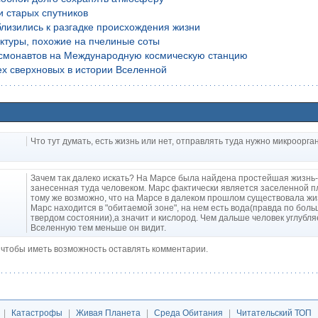
и старых спутников
лизились к разгадке происхождения жизни
уктуры, похожие на пчелиные соты
осмонавтов на Международную космическую станцию
х сверхновых в истории Вселенной
Что тут думать, есть жизнь или нет, отправлять туда нужно микроорга
Зачем так далеко искать? На Марсе была найдена простейшая жизнь-
занесенная туда человеком. Марс фактически является заселенной п
тому же возможно, что на Марсе в далеком прошлом существовала жи
Марс находится в "обитаемой зоне", на нем есть вода(правда по боль
твердом состоянии),а значит и кислород. Чем дальше человек углубля
Вселенную тем меньше он видит.
, чтобы иметь возможность оставлять комментарии.
|
Катастрофы
|
Живая Планета
|
Среда Обитания
|
Читательский ТОП