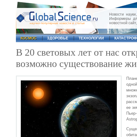
Новости науки,
Информеры для
новостной сайт
научно-популярные новости и статьи
КОСМОС
ЗДОРОВЬЕ
ТЕХНОЛОГИИ
КАТАСТРО
В 20 световых лет от нас от
возможно существование жи
Плане
одно
множе
экзоп
рассм
ее зе
Пьер-
Astrop
Суще
обит