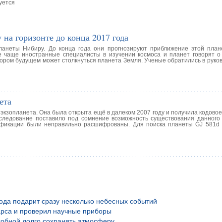
уется
на горизонте до конца 2017 года
анеты Нибиру. До конца года они прогнозируют приближение этой пла
е чаще иностранные специалисты в изучении космоса и планет говорят о
скором будущем может столкнуться планета Земля. Ученые обратились в рук
ета
экзопланета. Она была открыта ещё в далеком 2007 году и получила кодово
следование поставило под сомнение возможность существования данного 
ификации были неправильно расшифрованы. Для поиска планеты GJ 581d
года подарит сразу несколько небесных событий
рса и проверил научные приборы
обной долго сохранять атмосферу