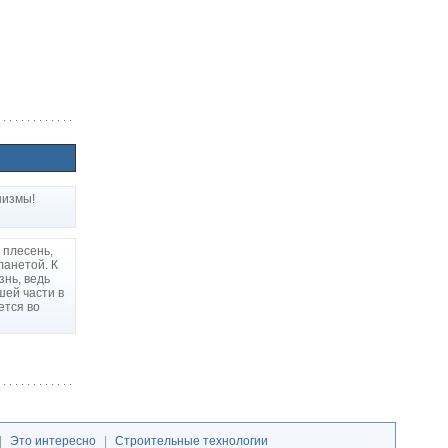
низмы!
 плесень,
ланетой. К
знь, ведь
шей части в
ется во
|
Это интересно
|
Строительные технологии