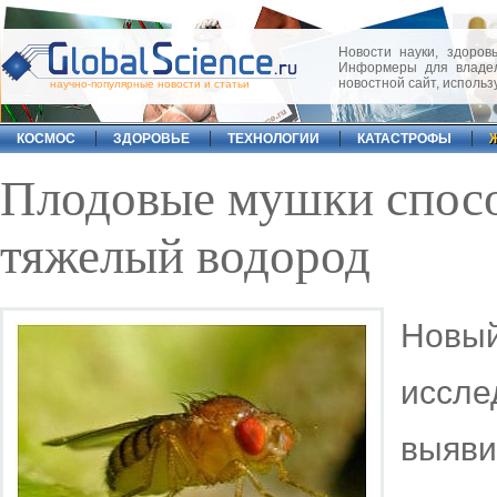
Новости науки, здоровь
Информеры для владел
новостной сайт, исполь
научно-популярные новости и статьи
КОСМОС
ЗДОРОВЬЕ
ТЕХНОЛОГИИ
КАТАСТРОФЫ
Плодовые мушки спос
тяжелый водород
Нов
иссл
выяв