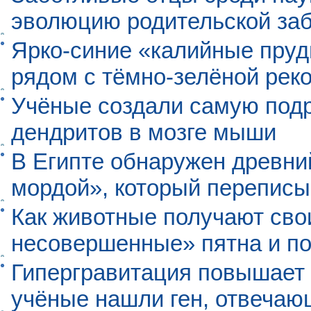
эволюцию родительской заб
Ярко-синие «калийные пруд
рядом с тёмно-зелёной рек
Учёные создали самую под
дендритов в мозге мыши
В Египте обнаружен древни
мордой», который перепис
Как животные получают св
несовершенные» пятна и п
Гипергравитация повышает 
учёные нашли ген, отвечаю