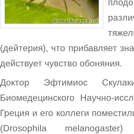
плод
разл
тяже
(дейтерия), что прибавляет зн
действует чувство обоняния.
Доктор Эфтимиос Скулаки
Биомедецинского Научно-иссл
Греция и его коллеги помести
(Drosophila melanogast