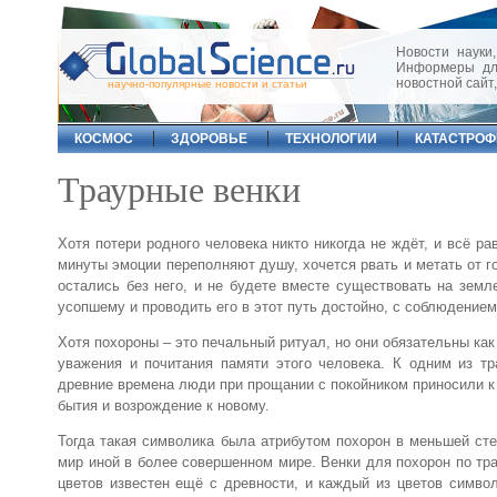
Новости науки,
Информеры для
новостной сайт
научно-популярные новости и статьи
КОСМОС
ЗДОРОВЬЕ
ТЕХНОЛОГИИ
КАТАСТРО
Траурные венки
Хотя потери родного человека никто никогда не ждёт, и всё р
минуты эмоции переполняют душу, хочется рвать и метать от г
остались без него, и не будете вместе существовать на земл
усопшему и проводить его в этот путь достойно, с соблюдением
Хотя похороны – это печальный ритуал, но они обязательны как
уважения и почитания памяти этого человека. К одним из т
древние времена люди при прощании с покойником приносили к
бытия и возрождение к новому.
Тогда такая символика была атрибутом похорон в меньшей ст
мир иной в более совершенном мире. Венки для похорон по тра
цветов известен ещё с древности, и каждый из цветов символ