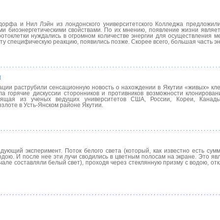
орфа и Нил Лэйн из лондонского университетского Колледжа предложил
ми биоэнергетическими свойствами. По их мнению, появление жизни являе
ротоклетки нуждались в огромном количестве энергии для осуществления м
ту специфическую реакцию, появились позже. Скорее всего, большая часть эн
ы
ции раструбили сенсационную новость о нахождении в Якутии «живых» кле
а горячие дискуссии сторонников и противников возможности клонирован
тоящая из ученых ведущих университетов США, России, Кореи, Канад
злоте в Усть-Янском районе Якутии.
дующий эксперимент. Поток белого света (который, как известно есть сумм
одою. И после нее эти лучи сводились в цветным полосам на экране. Это я
ачале составляли белый свет), проходя через стеклянную призму с водою, от