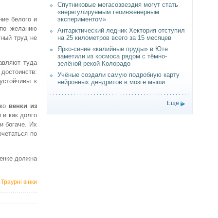
Спутниковые мегасозвездия могут стать
«нерегулируемым геоинженерным
ние белого и
экспериментом»
 по желанию
Антарктический ледник Хектория отступил
тный труд не
на 25 километров всего за 15 месяцев
Ярко-синие «калийные пруды» в Юте
заметили из космоса рядом с тёмно-
бавляют туда
зелёной рекой Колорадо
 достоинств:
Учёные создали самую подробную карту
устойчивы к
нейронных дендритов в мозге мыши
Еще
ако
венки из
 и как долго
и богаче. Их
очетаться по
венке должна
:
Траурні вінки