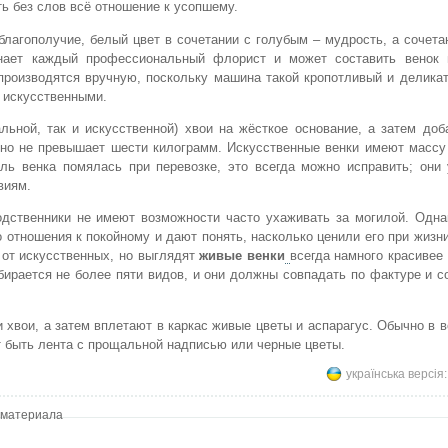
ть без слов всё отношение к усопшему.
 благополучие, белый цвет в сочетании с голубым – мудрость, а сочета
 знает каждый профессиональный флорист и может составить венок
 производятся вручную, поскольку машина такой кропотливый и делика
 искусственными.
льной, так и искусственной) хвои на жёсткое основание, а затем до
чно не превышает шести килограмм. Искусственные венки имеют массу
ль венка помялась при перевозке, это всегда можно исправить; они 
виям.
одственники не имеют возможности часто ухаживать за могилой. Одн
отношения к покойному и дают понять, насколько ценили его при жизни
е от искусственных, но выглядят
живые венки
всегда намного красивее 
бирается не более пяти видов, и они должны совпадать по фактуре и с
и хвои, а затем вплетают в каркас живые цветы и аспарагус. Обычно в 
т быть лента с прощальной надписью или черные цветы.
українська версія
 материала