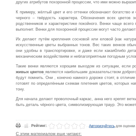
других атрибутов похоронной процессии, что ими можно вырази
К примеру, жёлтый цвет и его оттенки обозначают богатство и
черного – твёрдость характера. Обозначения всех цветов
родственников и характеристике покойного. Венки чаще всего
выполнит. Венки для похоронной процессии могут часто делают
Их делают путём крепления сосновой или еловой (как натура
искусственные цветы выбранных тонов. Вес таких венков обы
они удобны в транспортировке, и даже если какая0либо дета
механическим воздействиям и неблагоприятным погодным усло
Такие венки являются хорошим выходом из ситуации, если р
живых цветов
являются наибольшим доказательством доброго 
будут помнить. Они , конечно намного дороже стоят, в отличи
готовят по определённым схемам плетения цветов, которых на
тону.
Для начала делают проволочный каркас, анна него крепят ветк
быть деталь чёрного цвета, символизирующая траур. Это може
Рейтинг:
Авторизуйтесь
для оценки
С этим материалом еще читают: