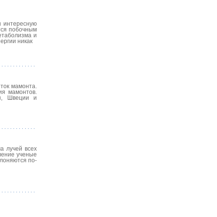
и интересную
тся побочным
етаболизма и
ергии никак
ток мамонта.
ия мамонтов.
ы, Швеции и
а лучей всех
вление ученые
клоняются по-