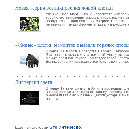
Новая теория возникновения живой клетки
Ученые Билл Мартни из Университета Дюссельд
теорию возникновения живых клеток с различны
продуктом реакции освоения энергии. Первые п
репликации, так как ферменты, катализирующие э
«Живые» клетки мамонтов вызвали горячие спор
В сентябре мировые средства массовой информа
Эта новость всколыхнула научный мир и вызвал
Международная группа исследователей, сос
Великобритании проводила раскопки в вечной мер
Дисперсия света
В конце 17 века физики в Англии проводили сле
цветов) пропускали через стеклянную призму с в
объяснили так: лучи разных цветов (которые в н
разном
Еще из категории
Это Интересно
: