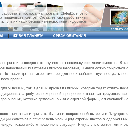
 здоровья и космоса на портале GlobalScience.ru.
 владельцев сайтов. Создайте свой собственный
, используя наши бесплатные новостные информеры.
только с
ФЫ
ЖИВАЯ ПЛАНЕТА
СРЕДА ОБИТАНИЯ
авно, рано или поздно это случается, поскольку все люди смертны. В т
оря невосполнимой утраты близкого человека, и невозможно смириться с
е. Но, несмотря на такое тяжёлое для всех событие, нужно отдать по
 всех правил.
 для умерших, так и для их друзей и близких, которые ходят отдать по
радиционных атрибутов похоронной процессии относятся
траурные ве
 гробу венки, которые делались обычно округлой формы, означающей б
епени, чем в наши дни, это был знак непременной встречи в будущем
диции сочетают в себе зелень хвои и ряд строгих цветов в сдержанных
изирует какое-либо отношение к ситуации. Ритуальные венки тем и о