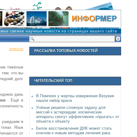
амые свежие научные новости на страницах вашего сайта
05/09/2010
РАССЫЛКА ТОПОВЫХ НОВОСТЕЙ
акие тяжёлые
 тем, что вы
следний долг
ЧИТАТЕЛЬСКИЙ ТОП
следнюю дань
В Помпеях у жертвы извержения Везувия
нки
. Ещё в
нашли набор врача
есконечность
Учёные решили сложную задачу для
миссий к астероидам: космические
аппараты смогут эффективнее «прыгать» от
объекта к объекту
 с ушедшим в
 тонах. Язык
Белок восстановления ДНК может стать
ключом к новым методам лечения рака
тличаются от