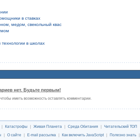
ании
омощники в ставках
оном, медом, свекольный квас
умом
 технологии в школах
риев нет. Будьте первым!
, чтобы иметь возможность оставлять комментарии.
|
Катастрофы
|
Живая Планета
|
Среда Обитания
|
Читательский ТОП
ы
|
О сайте
|
E-mail рассылка
|
Как включить JavaScript
|
Полезно знать