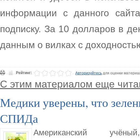
информации с данного сайта
подписку. За 10 долларов в де
данным о вилках с доходность
Рейтинг:
Авторизуйтесь
для оценки материа
С этим материалом еще чита
Медики уверены, что зелен
СПИДа
Американский учёны