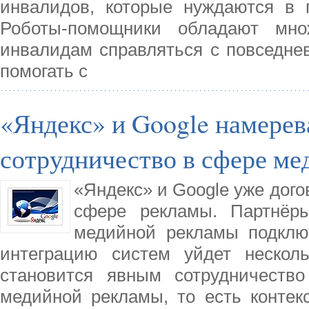
инвалидов, которые нуждаются в 
Роботы-помощники обладают мно
инвалидам справляться с повседне
помогать с
«Яндекс» и Google намерев
сотрудничество в сфере м
«Яндекс» и Google уже дого
сфере рекламы. Партнёр
медийной рекламы подклю
интеграцию систем уйдет нескол
становится явным сотрудничеств
медийной рекламы, то есть контек