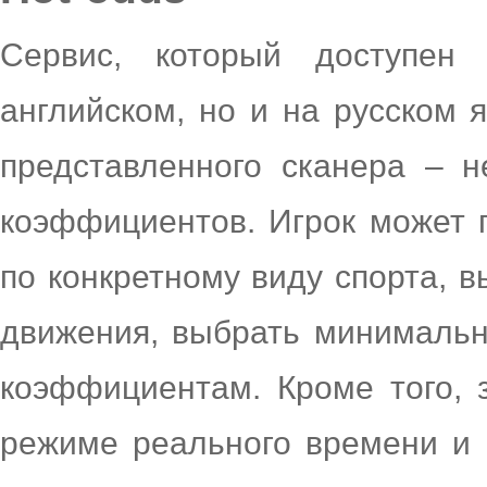
Сервис, который доступен
английском, но и на русском 
представленного сканера – 
коэффициентов. Игрок может п
по конкретному виду спорта, в
движения, выбрать минимальн
коэффициентам. Кроме того, 
режиме реального времени и 