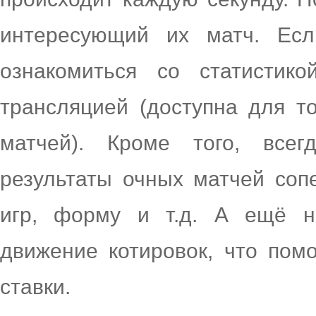
интересующий их матч. Ес
ознакомиться со статистик
трансляцией (доступна для т
матчей). Кроме того, всег
результаты очных матчей соп
игр, форму и т.д. А ещё н
движение котировок, что пом
ставки.