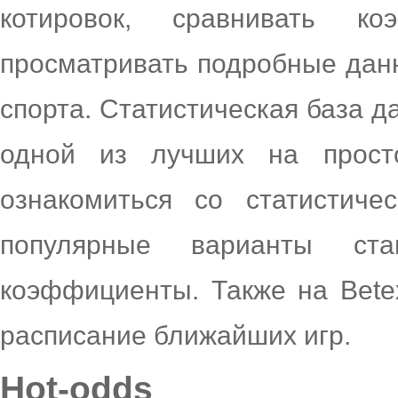
котировок, сравнивать 
просматривать подробные дан
спорта. Статистическая база д
одной из лучших на прост
ознакомиться со статистиче
популярные варианты ст
коэффициенты. Также на Betex
расписание ближайших игр.
Hot-odds