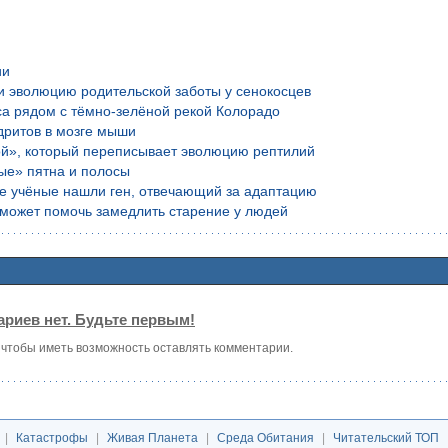
ии
и эволюцию родительской заботы у сенокосцев
са рядом с тёмно-зелёной рекой Колорадо
дритов в мозге мыши
ой», который переписывает эволюцию рептилий
ые» пятна и полосы
ие учёные нашли ген, отвечающий за адаптацию
е может помочь замедлить старение у людей
риев нет. Будьте первым!
, чтобы иметь возможность оставлять комментарии.
|
Катастрофы
|
Живая Планета
|
Среда Обитания
|
Читательский ТОП