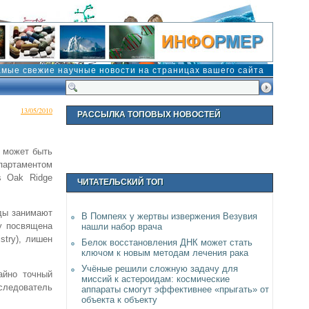
амые свежие научные новости на страницах вашего сайта
13/05/2010
РАССЫЛКА ТОПОВЫХ НОВОСТЕЙ
я может быть
епартаментом
s Oak Ridge
ЧИТАТЕЛЬСКИЙ ТОП
ды занимают
В Помпеях у жертвы извержения Везувия
му посвящена
нашли набор врача
stry), лишен
Белок восстановления ДНК может стать
ключом к новым методам лечения рака
Учёные решили сложную задачу для
айно точный
миссий к астероидам: космические
следователь
аппараты смогут эффективнее «прыгать» от
объекта к объекту