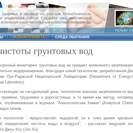
 здоровья и космоса на портале GlobalScience.ru.
 владельцев сайтов. Создайте свой собственный
, используя наши бесплатные новостные информеры.
только с
ФЫ
ЖИВАЯ ПЛАНЕТА
СРЕДА ОБИТАНИЯ
чистоты грунтовых вод
срочный мониторинг грунтовых вод на предмет возможного загрязнени
тельно модернизирован, благодаря новой технологии, разработанной Д
гии Оук-Риджской Национальной Лабаратории (Department of Energy'
al Laboratory).
твующие на сегодняшний день технологии анализа загрязненности во
 времени, трудоемки и дорогостоящи, в то время как метод, которо
я, опубликованная в журнале "Аналитическая Химия" (Analytical Chemi
недостатков.
а технология - предоставляет недорогой, но в тоже время чрезвыч
об определения чистоты воды и воздуха", - рассказал ведущий ис
та Джун Ксу (Jun Xu).