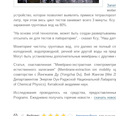
Запа
мобил
устройство, которое позволяет выявлять примеси тетрахлороэ
литр, при этом весь цикл тестов занимает всего 3 минуты. Кс
заражения грунтовых вод на 80%.
"На основе этой технологии, может быть создан развертываемы
отсылать их для тестов в лабораторию", - сказал Ксу, "Наш дат
Мониторинг чистоты грунтовых вод, это далеко не полный сп
колодезной, водопроводной, речной или другой воды на пре
Могут быть установлены дополнительные мембраны с другими с
Статья, озаглавленная "Мембрано-экстрактная спектромет
естественного залегания" (Membrane-extraction ion mobility sp
соавторстве с Йонгжаем Ду (Yongzhai Du), Вей Жангом (Wei Z
Департаментом Энергии Оук-Риджской Национальной Лабаратории 
of Chemical Physics), Китайской академии наук.
Исследования проводилось на средства, предоставленны
Programs. Ежедневно получать горячие новости -
скачать ново
Рейтинг:
Авторизуйтесь
для оценки