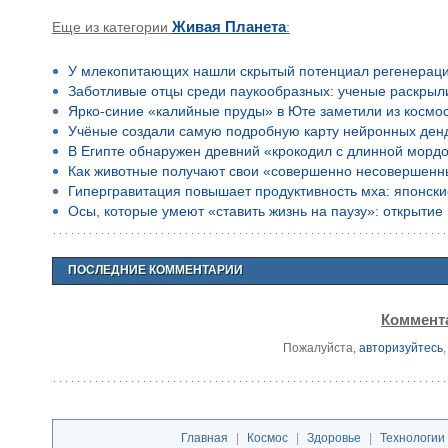
Еще из категории
Живая Планета
:
У млекопитающих нашли скрытый потенциал регенерац
Заботливые отцы среди паукообразных: ученые раскрыл
Ярко-синие «калийные пруды» в Юте заметили из космо
Учёные создали самую подробную карту нейронных ден
В Египте обнаружен древний «крокодил с длинной морд
Как животные получают свои «совершенно несовершенн
Гипергравитация повышает продуктивность мха: японск
Осы, которые умеют «ставить жизнь на паузу»: открыти
ПОСЛЕДНИЕ КОММЕНТАРИИ
Коммента
Пожалуйста,
авторизуйтесь
Главная
|
Космос
|
Здоровье
|
Технологии