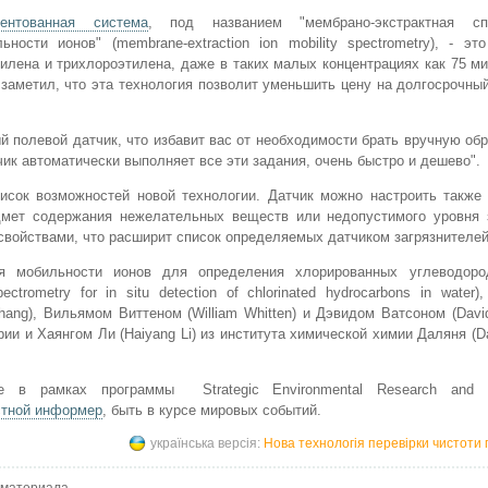
тентованная система
, под названием "мембрано-экстрактная спе
ьности ионов" (membrane-extraction ion mobility spectrometry), - эт
тилена и трихлороэтилена, даже в таких малых концентрациях как 75 м
у заметил, что эта технология позволит уменьшить цену на долгосрочны
й полевой датчик, что избавит вас от необходимости брать вручную об
чик автоматически выполняет все эти задания, очень быстро и дешево".
исок возможностей новой технологии. Датчик можно настроить также 
дмет содержания нежелательных веществ или недопустимого уровня з
войствами, что расширит список определяемых датчиком загрязнителей
рия мобильности ионов для определения хлорированных углеводор
ectrometry for in situ detection of chlorinated hydrocarbons in water)
hang), Вильямом Виттеном (William Whitten) и Дэвидом Ватсоном (Davi
и Хаянгом Ли (Haiyang Li) из института химической химии Даляня (Dali
е в рамках программы Strategic Environmental Research and D
стной информер
, быть в курсе мировых событий.
українська версія:
Нова технологія перевірки чистоти 
 материала