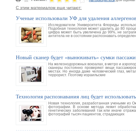
С этим материалом еще читают:
Ученые использовали УФ для удаления аллергенов
Исследователи Университета Флориды использо
Подобная технология может удалить до 80 проце
цифра может быть увеличена до 99%, не затрагив
антитела не в состоянии распознавать определе
Новый сканер будет «вынюхивать» сумки пассажи
На железнодорожных вокзалах, в метро и аэропо
сканеры постоянно проверяют вещи пассажиров,
местах. Но иногда даже человеческий глаз, мета
террорист. Поэтому израильские
Технология распознавания лиц будет использовать
Новая технология, разработанная учеными из Ок
фотографии. В основе метода лежит обработк
генетических заболеваний так или иначе отраж
фотографий тысяч пациентов, страдающих