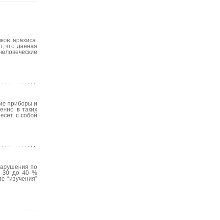
ков арахиса.
, что данная
 человеческие
кие приборы и
енно в таких
несет с собой
нарушения по
т 30 до 40 %
е “изучения”