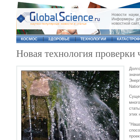
Новости науки,
Информеры для
новостной сайт
научно-популярные новости и статьи
КОСМОС
ЗДОРОВЬЕ
ТЕХНОЛОГИИ
КАТАСТРО
Новая технология проверки 
Долго
значи
Энер
Nation
Сущес
много
стать
этих 
"Наш
спос
проек