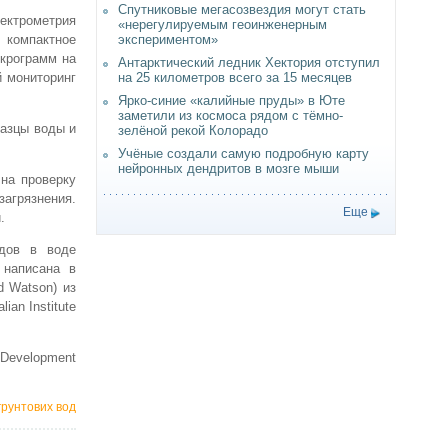
Спутниковые мегасозвездия могут стать
ктрометрия
«нерегулируемым геоинженерным
о компактное
экспериментом»
икрограмм на
Антарктический ледник Хектория отступил
й мониторинг
на 25 километров всего за 15 месяцев
Ярко-синие «калийные пруды» в Юте
заметили из космоса рядом с тёмно-
разцы воды и
зелёной рекой Колорадо
Учёные создали самую подробную карту
нейронных дендритов в мозге мыши
на проверку
агрязнения.
Еще
.
одов в воде
, написана в
d Watson) из
an Institute
evelopment
грунтових вод