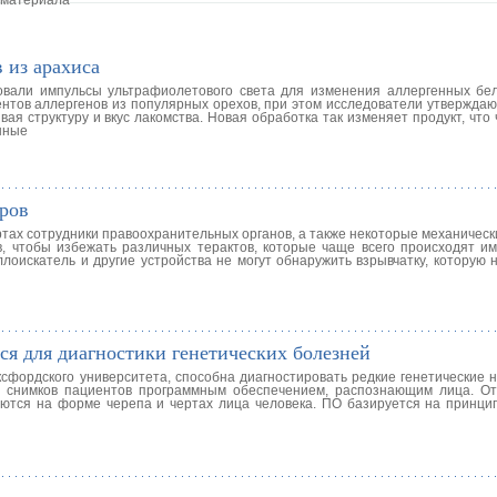
 из арахиса
вали импульсы ультрафиолетового света для изменения аллергенных бел
нтов аллергенов из популярных орехов, при этом исследователи утверждают
ая структуру и вкус лакомства. Новая обработка так изменяет продукт, что
нные
ров
ртах сотрудники правоохранительных органов, а также некоторые механичес
 чтобы избежать различных терактов, которые чаще всего происходят им
ллоискатель и другие устройства не могут обнаружить взрывчатку, которую 
ся для диагностики генетических болезней
сфордского университета, способна диагностировать редкие генетические 
а снимков пациентов программным обеспечением, распознающим лица. О
аются на форме черепа и чертах лица человека. ПО базируется на принцип