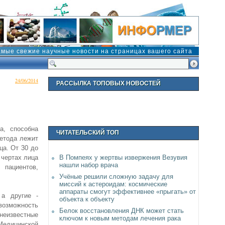
амые свежие научные новости на страницах вашего сайта
24/06/2014
РАССЫЛКА ТОПОВЫХ НОВОСТЕЙ
а, способна
ЧИТАТЕЛЬСКИЙ ТОП
метода лежит
ца. От 30 до
 чертах лица
В Помпеях у жертвы извержения Везувия
нашли набор врача
 пациентов,
Учёные решили сложную задачу для
миссий к астероидам: космические
аппараты смогут эффективнее «прыгать» от
 а другие -
объекта к объекту
возможность
Белок восстановления ДНК может стать
 неизвестные
ключом к новым методам лечения рака
едицинской