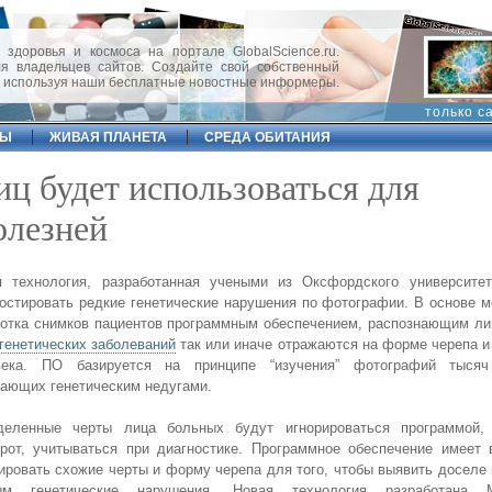
 здоровья и космоса на портале GlobalScience.ru.
 владельцев сайтов. Создайте свой собственный
, используя наши бесплатные новостные информеры.
только с
ФЫ
ЖИВАЯ ПЛАНЕТА
СРЕДА ОБИТАНИЯ
иц будет использоваться для
олезней
я технология, разработанная учеными из Оксфордского университет
остировать редкие генетические нарушения по фотографии. В основе 
отка снимков пациентов программным обеспечением, распознающим ли
генетических заболеваний
так или иначе отражаются на форме черепа и
века. ПО базируется на принципе “изучения” фотографий тысяч
ающих генетическим недугами.
деленные черты лица больных будут игнорироваться программой,
рот, учитываться при диагностике. Программное обеспечение имеет 
ировать схожие черты и форму черепа для того, чтобы выявить доселе
ым генетические нарушения. Новая технология разработана М