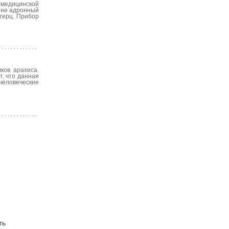
 медицинской
ине адронный
агерц. Прибор
ков арахиса.
, что данная
 человеческие
ть