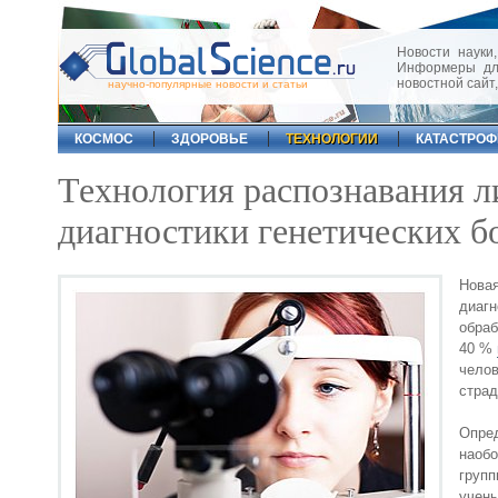
Новости науки,
Информеры для
новостной сайт
научно-популярные новости и статьи
КОСМОС
ЗДОРОВЬЕ
ТЕХНОЛОГИИ
КАТАСТРО
Технология распознавания л
диагностики генетических б
Нова
диагн
обраб
40 %
чело
страд
Опре
наобо
групп
учен