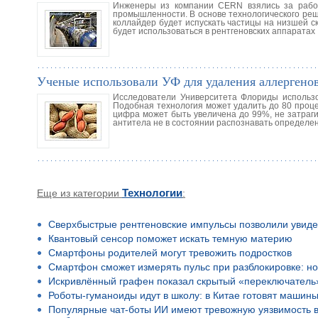
Инженеры из компании CERN взялись за работ
промышленности. В основе технологического ре
коллайдер будет испускать частицы на низшей с
будет использоваться в рентгеновских аппаратах
Ученые использовали УФ для удаления аллергенов
Исследователи Университета Флориды использо
Подобная технология может удалить до 80 проце
цифра может быть увеличена до 99%, не затрагив
антитела не в состоянии распознавать определе
Еще из категории
Технологии
:
Сверхбыстрые рентгеновские импульсы позволили увиде
Квантовый сенсор поможет искать темную материю
Смартфоны родителей могут тревожить подростков
Смартфон сможет измерять пульс при разблокировке: но
Искривлённый графен показал скрытый «переключатель
Роботы-гуманоиды идут в школу: в Китае готовят машины
Популярные чат-боты ИИ имеют тревожную уязвимость в 