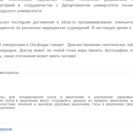
раторией в сотрудничестве с Департаментом университета техни
рдского университета.
льзуя последние достижения в области программирования, компьюте
ациентах из различных медицинских учреждений. В настоящее время в
лаборатории в Оксфорде говорит: “Диагностирование генетических за
 медицине. Доктор может из любой точки мира принять фотографию о
, какие отклонения может иметь человек”.
 материала
сулы для зондирования газов в кишечнике и улучшения здоровья
ия газов в кишечнике могут отправлять данные из прямого кишечника 
гностики, лечения и анализа здоровья кишечника. Газы в кишечнике свя
ишечника
диков