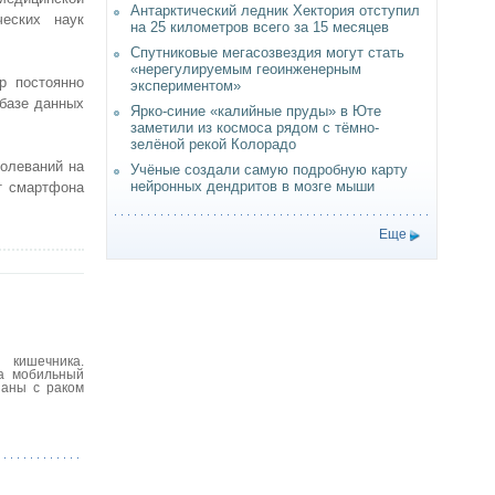
Антарктический ледник Хектория отступил
ческих наук
на 25 километров всего за 15 месяцев
Спутниковые мегасозвездия могут стать
«нерегулируемым геоинженерным
р постоянно
экспериментом»
 базе данных
Ярко-синие «калийные пруды» в Юте
заметили из космоса рядом с тёмно-
зелёной рекой Колорадо
болеваний на
Учёные создали самую подробную карту
нейронных дендритов в мозге мыши
т смартфона
Еще
 кишечника.
на мобильный
заны с раком