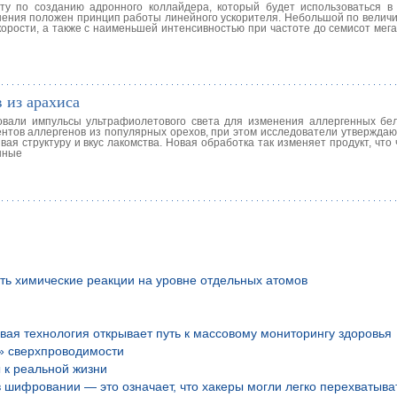
у по созданию адронного коллайдера, который будет использоваться в
шения положен принцип работы линейного ускорителя. Небольшой по велич
корости, а также с наименьшей интенсивностью при частоте до семисот мег
 из арахиса
вали импульсы ультрафиолетового света для изменения аллергенных бел
нтов аллергенов из популярных орехов, при этом исследователи утверждают
ая структуру и вкус лакомства. Новая обработка так изменяет продукт, что
нные
ть химические реакции на уровне отдельных атомов
вая технология открывает путь к массовому мониторингу здоровья
» сверхпроводимости
 к реальной жизни
шифровании — это означает, что хакеры могли легко перехватыва