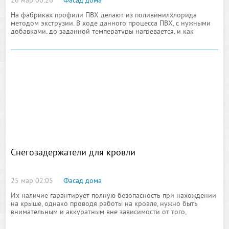
26 мар 00:26
Фасад дома
На фабриках профили ПВХ делают из поливинилхлорида
методом экструзии. В ходе данного процесса ПВХ, с нужными
добавками, до заданной температуры нагревается, и как
результат образовывается вязкая густая масса, которую
необходимо теперь продавить через соответствующую
Снегозадержатели для кровли
25 мар 02:05
Фасад дома
Их наличие гарантирует полную безопасность при нахождении
на крыше, однако проводя работы на кровле, нужно быть
внимательным и аккуратным вне зависимости от того,
установлены такие системы или нет. Пребывание на крыше
может