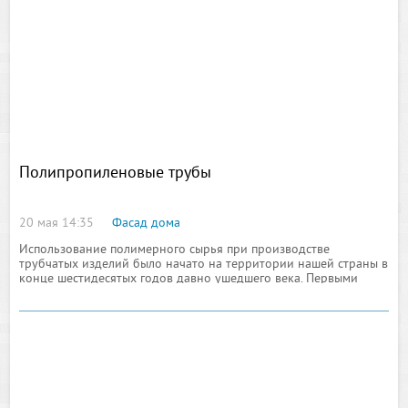
телекоммуникационных сетей и кризис конъюнктуры в США
особенно негативно сказались на результатах ICN: убытки ICN
после уплаты процентов, налогов и амортизационных
отчислений (EBITA) составили 563 млн евро. Департамент
Полипропиленовые трубы
пострадал, в частности, от снижения прибыльности некоторых
направлений бизнеса,
20 мая 14:35
Фасад дома
Использование полимерного сырья при производстве
трубчатых изделий было начато на территории нашей страны в
конце шестидесятых годов давно ушедшего века. Первыми
годами это направление развивалось не такими
значительными темпами, как сегодня