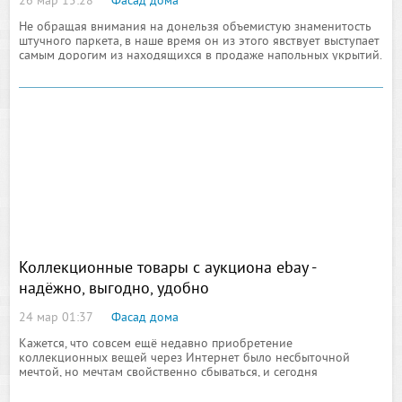
26 мар 15:28
Фасад дома
Не обращая внимания на донельзя объемистую знаменитость
штучного паркета, в наше время он из этого явствует выступает
самым дорогим из находящихся в продаже напольных укрытий.
Так-таки именно в силу того что до боли безграничной
выносливости
Коллекционные товары с аукциона ebay -
надёжно, выгодно, удобно
24 мар 01:37
Фасад дома
Кажется, что совсем ещё недавно приобретение
коллекционных вещей через Интернет было несбыточной
мечтой, но мечтам свойственно сбываться, и сегодня
недостижимое когда-то стало хотя и приятной, но почти
обыденной частью реальности