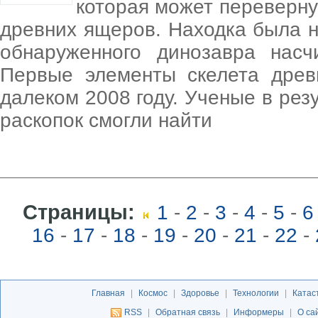
которая может переверну
древних ящеров. Находка была н
обнаруженного динозавра насч
Первые элементы скелета дре
далеком 2008 году. Ученые в рез
раскопок смогли найти
Страницы:
1
-
2
-
3
-
4
-
5
-
6
16
-
17
-
18
-
19
-
20
-
21
-
22
-
Главная
|
Космос
|
Здоровье
|
Технологии
|
Катас
RSS
|
Обратная связь
|
Информеры
|
О са