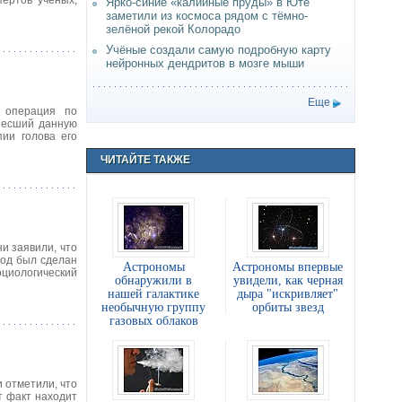
пертов ученых,
Ярко-синие «калийные пруды» в Юте
заметили из космоса рядом с тёмно-
зелёной рекой Колорадо
Учёные создали самую подробную карту
нейронных дендритов в мозге мыши
Еще
а операция по
енесший данную
пии голова его
ЧИТАЙТЕ ТАКЖЕ
и заявили, что
вод был сделан
Астрономы
Астрономы впервые
оциологический
обнаружили в
увидели, как черная
нашей галактике
дыра "искривляет"
необычную группу
орбиты звезд
газовых облаков
 отметили, что
т факт находит