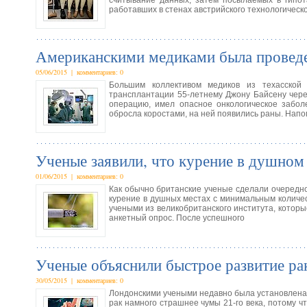
считывание данных, затем посылаемых в гипот
работавших в стенах австрийского технологическо
Американскими медиками была проведе
05/06/2015 | комментариев: 0
Большим коллективом медиков из техасской
трансплантации 55-летнему Джону Байсену чер
операцию, имел опасное онкологическое забол
обросла коростами, на ней появились раны. Нап
Ученые заявили, что курение в душном
01/06/2015 | комментариев: 0
Как обычно британские ученые сделали очередн
курение в душных местах с минимальным количес
учеными из великобританского института, которы
анкетный опрос. После успешного
Ученые объяснили быстрое развитие ра
30/05/2015 | комментариев: 0
Лондонскими учеными недавно была установлена 
рак намного страшнее чумы 21-го века, потому ч