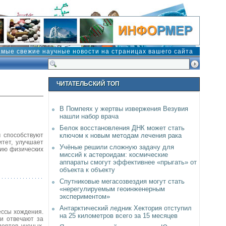
амые свежие научные новости на страницах вашего сайта
ЧИТАТЕЛЬСКИЙ ТОП
В Помпеях у жертвы извержения Везувия
нашли набор врача
Белок восстановления ДНК может стать
м способствуют
ключом к новым методам лечения рака
тет, улучшает
Учёные решили сложную задачу для
нию физических
миссий к астероидам: космические
аппараты смогут эффективнее «прыгать» от
объекта к объекту
Спутниковые мегасозвездия могут стать
«нерегулируемым геоинженерным
экспериментом»
Антарктический ледник Хектория отступил
ессы хождения.
на 25 километров всего за 15 месяцев
и отвечают за