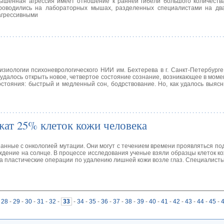
ышенная агрессия имеет отношение к ранней гибели большого количества
проводились на лабораторных мышах, разделенных специалистами на два
агрессивными
зиологии психоневрологического НИИ им. Бехтерева в г. Санкт-Петербург
удалось открыть новое, четвертое состояние сознание, возникающее в моме
стояния: быстрый и медленный сон, бодрствование. Но, как удалось выясн
жат 25% клеток кожи человека
анные с онкологией мутации. Они могут с течением времени проявляться по
дение на солнце. В процессе исследования ученые взяли образцы клеток ко
а пластические операции по удалению лишней кожи возле глаз. Специалисты
28
-
29
-
30
-
31
-
32
-
33
-
34
-
35
-
36
-
37
-
38
-
39
-
40
-
41
-
42
-
43
-
44
-
45
-