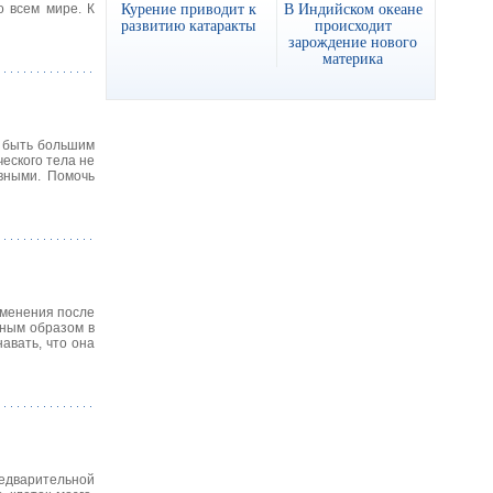
Курение приводит к
В Индийском океане
о всем мире. К
развитию катаракты
происходит
зарождение нового
материка
т быть большим
еского тела не
вными. Помочь
зменения после
ьным образом в
авать, что она
едварительной