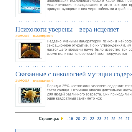
информации исследовательского характера, пов
Аналитические исследования в этом векторе 
присутствующими в них миролюбивыми и крайне 
Психологи уверены – вера исцеляет
24/05/2015 | комментариев: 0
Недавно учеными лаборатории психо- и нейрофи
сенсационное открытие. По их утверждениям, им 
настоящего времени науке было известно три со
время молитвы человеческий мозг погружается
Связанные с онкологией мутации содер
24/05/2015 | комментариев: 0
Порядка 25% клеток кожи человека содержит связ
света солнца. Особенно опасно длительное нахож
200 людей различного возраста. Они приходили н
один квадратный сантиметр кож
Страницы:
...
19
-
20
-
21
-
22
-
23
-
24
-
25
-
26
-
27
-