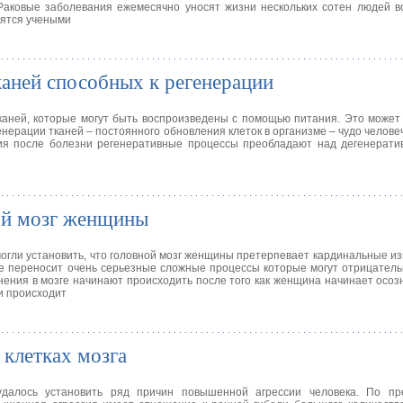
Раковые заболевания ежемесячно уносят жизни нескольких сотен людей в
дятся учеными
каней способных к регенерации
тканей, которые могут быть воспроизведены с помощью питания. Это може
нерации тканей – постоянного обновления клеток в организме – чудо человеч
ия после болезни регенеративные процессы преобладают над дегенерати
ой мозг женщины
огли установить, что головной мозг женщины претерпевает кардинальные и
ае переносит очень серьезные сложные процессы которые могут отрицател
ения в мозге начинают происходить после того как женщина начинает осозн
и происходит
 клетках мозга
удалось установить ряд причин повышенной агрессии человека. По пр