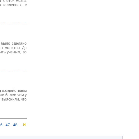
 клеток мозга.
 коллектива с
е было сделано
нт молитвы. До
ить ученым, во
д воздействием
жи более чем у
 выяснили, что
46
-
47
-
48
...