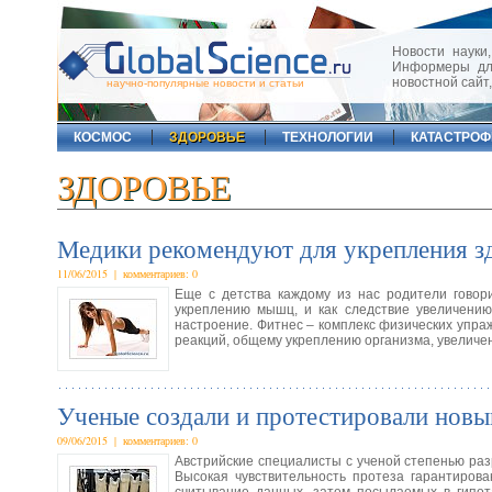
Новости науки,
Информеры для
новостной сайт
научно-популярные новости и статьи
КОСМОС
ЗДОРОВЬЕ
ТЕХНОЛОГИИ
КАТАСТРО
ЗДОРОВЬЕ
Медики рекомендуют для укрепления зд
11/06/2015 | комментариев: 0
Еще с детства каждому из нас родители говор
укреплению мышц, и как следствие увеличению
настроение. Фитнес – комплекс физических упр
реакций, общему укреплению организма, увеличе
Ученые создали и протестировали новы
09/06/2015 | комментариев: 0
Австрийские специалисты с ученой степенью ра
Высокая чувствительность протеза гарантиров