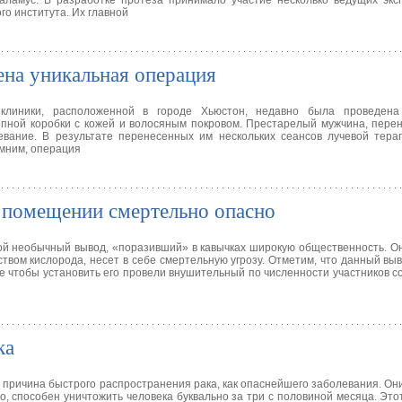
аламус. В разработке протеза принимало участие несколько ведущих экс
го института. Их главной
на уникальная операция
 клиники, расположенной в городе Хьюстон, недавно была проведен
епной коробки с кожей и волосяным покровом. Престарелый мужчина, пер
евание. В результате перенесенных им нескольких сеансов лучевой тера
омним, операция
 помещении смертельно опасно
ой необычный вывод, «поразивший» в кавычках широкую общественность. Он
твом кислорода, несет в себе смертельную угрозу. Отметим, что данный вы
е чтобы установить его провели внушительный по численности участников с
ка
причина быстрого распространения рака, как опаснейшего заболевания. Они
то, способен уничтожить человека буквально за три с половиной месяца. Это