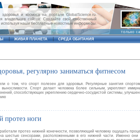
 здоровья и космоса на портале GlobalScience.ru.
 владельцев сайтов. Создайте свой собственный
, используя наши бесплатные новостные информеры.
только с
ФЫ
ЖИВАЯ ПЛАНЕТА
СРЕДА ОБИТАНИЯ
оровья, регулярно заниматься фитнесом
или о том, что спорт полезен для здоровья. Регулярные занятия спорто
 выносливости. Спорт делает человека более сильным, укрепляет иммуни
ажнений, способствующих укреплению сердечно-сосудистой системы, улучше
нию
й протез ноги
зработали протез нижней конечности, позволяющий человеку ощущать проц
ана шестью сенсорами, расположенными в его нижней части. Именно они 