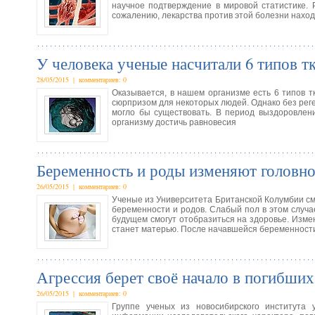
научное подтверждение в мировой статистике. 
сожалению, лекарства против этой болезни нахо
У человека ученые насчитали 6 типов т
28/05/2015 | комментариев: 0
Оказывается, в нашем организме есть 6 типов 
сюрпризом для некоторых людей. Однако без реге
могло бы существовать. В период выздоровлен
организму достичь равновесия
Беременность и роды изменяют головн
26/05/2015 | комментариев: 0
Ученые из Университета Британской Колумбии см
беременности и родов. Слабый пол в этом случ
будущем смогут отобразиться на здоровье. Измен
станет матерью. После начавшейся беременност
Агрессия берет своё начало в погибших
26/05/2015 | комментариев: 0
Группе ученых из новосибирского института 