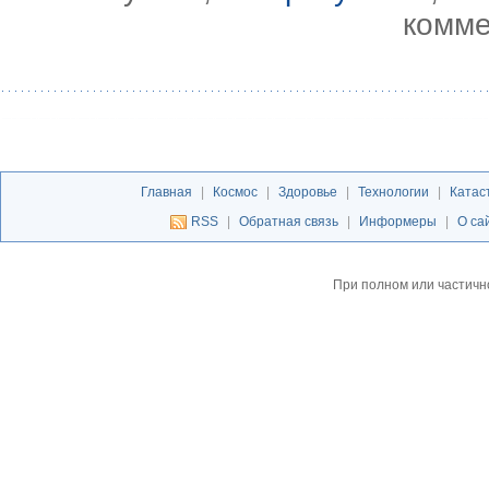
комме
Главная
|
Космос
|
Здоровье
|
Технологии
|
Катас
RSS
|
Обратная связь
|
Информеры
|
О са
При полном или частичн