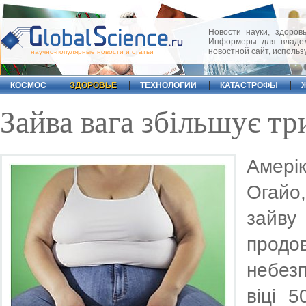
Новости науки, здоровь
Информеры для владел
новостной сайт, исполь
научно-популярные новости и статьи
КОСМОС
ЗДОРОВЬЕ
ТЕХНОЛОГИИ
КАТАСТРОФЫ
Зайва вага збільшує тр
Амерік
Огайо
зайву
прод
небез
віці 