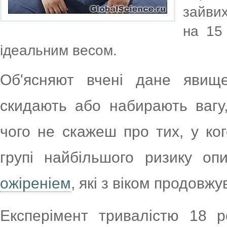
зайвих
на 15 
ідеальним весом.
Об'ясняют вчені дане явище
скидають або набирають вагу,
чого не скажеш про тих, у ког
групі найбільшого ризику о
ожіреніем
, які з віком продовж
Експерімент тривалістю 18 р