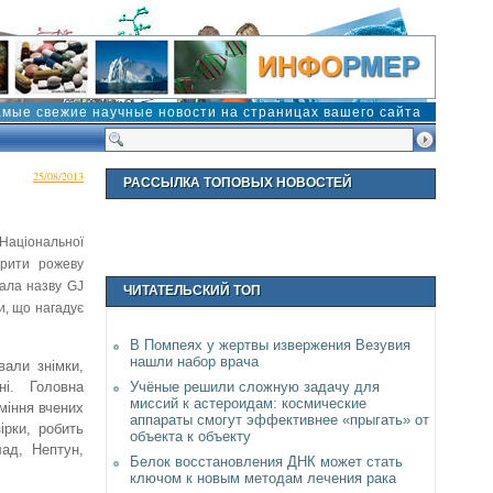
амые свежие научные новости на страницах вашего сайта
25/08/2013
РАССЫЛКА ТОПОВЫХ НОВОСТЕЙ
Національної
крити рожеву
ала назву GJ
ЧИТАТЕЛЬСКИЙ ТОП
ки, що нагадує
В Помпеях у жертвы извержения Везувия
нашли набор врача
вали знімки,
Учёные решили сложную задачу для
ні. Головна
миссий к астероидам: космические
міння вчених
аппараты смогут эффективнее «прыгать» от
ірки, робить
объекта к объекту
лад, Нептун,
Белок восстановления ДНК может стать
ключом к новым методам лечения рака