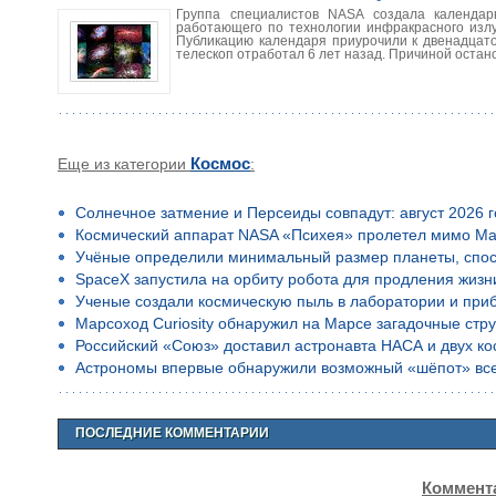
Группа специалистов NASA создала календарь
работающего по технологии инфракрасного излу
Публикацию календаря приурочили к двенадцато
телескоп отработал 6 лет назад. Причиной остан
Еще из категории
Космос
:
Солнечное затмение и Персеиды совпадут: август 2026 
Космический аппарат NASA «Психея» пролетел мимо Ма
Учёные определили минимальный размер планеты, спос
SpaceX запустила на орбиту робота для продления жизн
Ученые создали космическую пыль в лаборатории и приб
Марсоход Curiosity обнаружил на Марсе загадочные стр
Российский «Союз» доставил астронавта НАСА и двух к
Астрономы впервые обнаружили возможный «шёпот» все
ПОСЛЕДНИЕ КОММЕНТАРИИ
Коммента