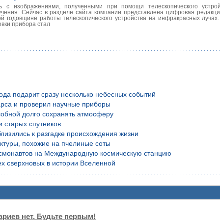
 с изображениями, полученными при помощи телескопического устройс
чения. Сейчас в разделе сайта компании представлена цифровая редакци
й годовщине работы телескопического устройства на инфракрасных лучах.
овки прибора стал
года подарит сразу несколько небесных событий
рса и проверил научные приборы
обной долго сохранять атмосферу
и старых спутников
лизились к разгадке происхождения жизни
уктуры, похожие на пчелиные соты
осмонавтов на Международную космическую станцию
х сверхновых в истории Вселенной
риев нет. Будьте первым!