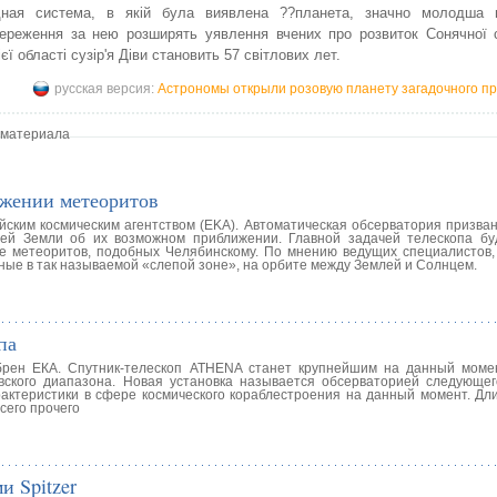
дная система, в якій була виявлена ??планета, значно молодша 
ереження за нею розширять уявлення вчених про розвиток Сонячної 
ї області сузір'я Діви становить 57 світлових лет.
русская версия:
Астрономы открыли розовую планету загадочного п
 материала
ижении метеоритов
ским космическим агентством (EKA). Автоматическая обсерватория призван
ей Земли об их возможном приближении. Главной задачей телескопа бу
 метеоритов, подобных Челябинскому. По мнению ведущих специалистов
ые в так называемой «слепой зоне», на орбите между Землей и Солнцем.
па
добрен ЕКА. Спутник-телескоп ATHENA станет крупнейшим на данный моме
вского диапазона. Новая установка называется обсерваторией следующег
рактеристики в сфере космического кораблестроения на данный момент. Дл
сего прочего
и Spitzer