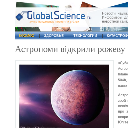
Новости науки,
Информеры для
новостной сайт
научно-популярные новости и статьи
КОСМОС
ЗДОРОВЬЕ
ТЕХНОЛОГИИ
КАТАСТРО
Астрономи відкрили рожеву 
«Суба
Астро
плане
504b, 
наше 
Астро
зроб
особл
про з
непр
Юпітер