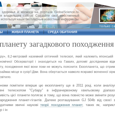
 здоровья и космоса на портале GlobalScience.ru.
 владельцев сайтов. Создайте свой собственный
, используя наши бесплатные новостные информеры.
только с
ФЫ
ЖИВАЯ ПЛАНЕТА
СРЕДА ОБИТАНИЯ
планету загадкового походження
ру», 8,2-метровий наземний оптичний телескоп, який належить японській 
номічної Обсерваторії і знаходиться на Гаваях, допоміг дослідникам від
ту, походження якої вони поки не можуть пояснити. Екзопланета, що отрим
займає місце в сузір'ї Діви. Вона обертається навколо яскравої вогненної зір
світило.
номи помітили вперше цю екзопланету ще в 2011 році, коли аналізу
лені телескопом "Субару" в інфрачервоному хвильовому діапазо
ивість цієї планети полягає в тому, що вона повністю може змінити розу
ародження планет-гігантів. Далеке розташування GJ 504b від своєї з
идатними звичні наукові
теоріі походження планет
, таких як, наприк
 і ін