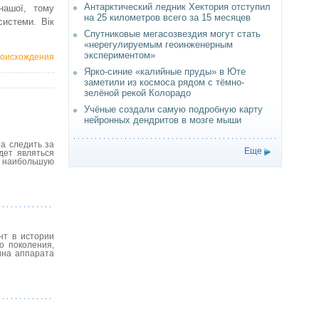
Антарктический ледник Хектория отступил
нашої, тому
на 25 километров всего за 15 месяцев
системи. Вік
Спутниковые мегасозвездия могут стать
«нерегулируемым геоинженерным
экспериментом»
роисхождения
Ярко-синие «калийные пруды» в Юте
заметили из космоса рядом с тёмно-
зелёной рекой Колорадо
Учёные создали самую подробную карту
нейронных дендритов в мозге мыши
а следить за
Еще
дет являться
, наибольшую
нт в истории
о поколения,
ина аппарата