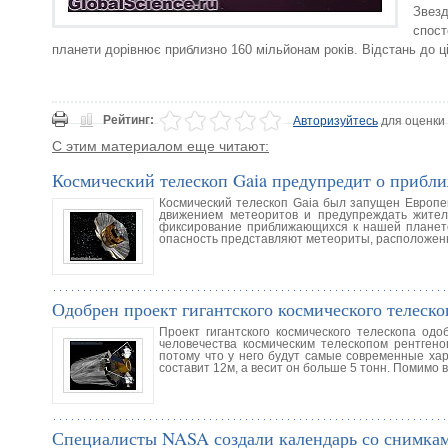
Звез
спост
планети дорівнює приблизно 160 мільйонам років. Відстань до ціє
Рейтинг:
Авторизуйтесь
для оценки
С этим материалом еще читают:
Космический телескоп Gaia предупредит о прибл
Космический телескоп Gaia был запущен Европей
движением метеоритов и предупреждать жител
фиксирование приближающихся к нашей планете
опасность представляют метеориты, расположенн
Одобрен проект гигантского космического телеско
Проект гигантского космического телескопа о
человечества космическим телескопом рентгено
потому что у него будут самые современные ха
составит 12м, а весит он больше 5 тонн. Помимо в
Специалисты NASA создали календарь со снимкам