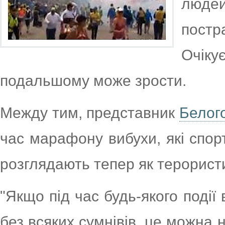
люде
пост
Очіку
подальшому може зрости.
Между тим, представник
Белог
час марафону вибухи, які спо
розглядають тепер як терористи
"Якщо під час будь-якого події 
без всяких сумнівів, це можна н