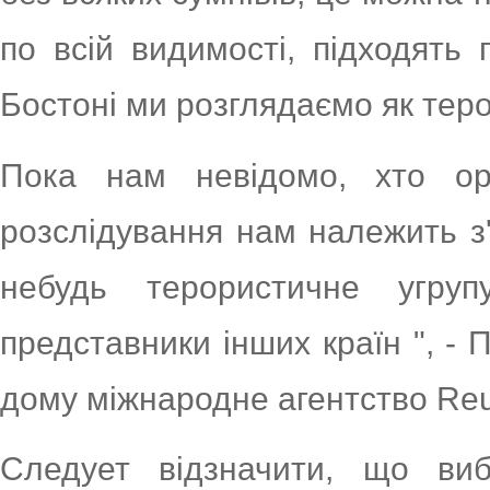
по всій видимості, підходять 
Бостоні ми розглядаємо як теро
Пока нам невідомо, хто орг
розслідування нам належить з'я
небудь терористичне угр
представники інших країн ", -
дому міжнародне агентство Reu
Следует відзначити, що виб