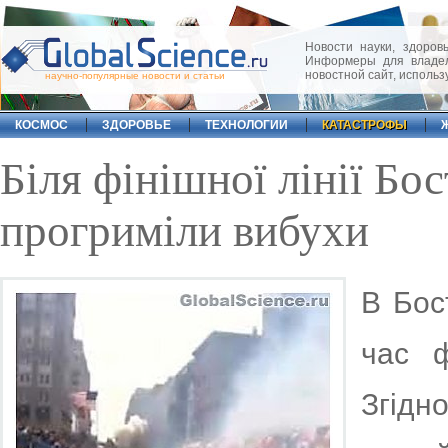
Новости науки, здоровь
Информеры для владел
новостной сайт, исполь
научно-популярные новости и статьи
КОСМОС
ЗДОРОВЬЕ
ТЕХНОЛОГИИ
КАТАСТРОФЫ
Біля фінішної лінії Б
прогриміли вибухи
В Бос
час ф
Згідн