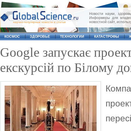
Новости науки, здоровь
Информеры для владел
новостной сайт, исполь
научно-популярные новости и статьи
КОСМОС
ЗДОРОВЬЕ
ТЕХНОЛОГИИ
КАТАСТРОФЫ
Google запускає проек
екскурсій по Білому д
Комп
прое
перес