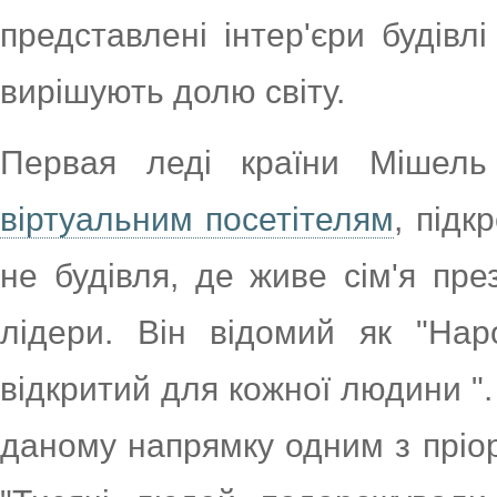
представлені інтер'єри будівлі
вирішують долю світу.
Первая леді країни Мішель
віртуальним посетітелям
, підк
не будівля, де живе сім'я пре
лідери. Він відомий як "Нар
відкритий для кожної людини "
даному напрямку одним з пріор