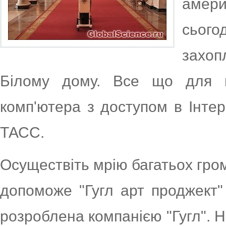
амер
сього
захоп
Білому дому. Все що для ц
комп'ютера з доступом в Інтер
ТАСС.
Осуществіть мрію багатьох гро
допоможе "Гугл арт проджект" /
розроблена компанією "Гугл". 