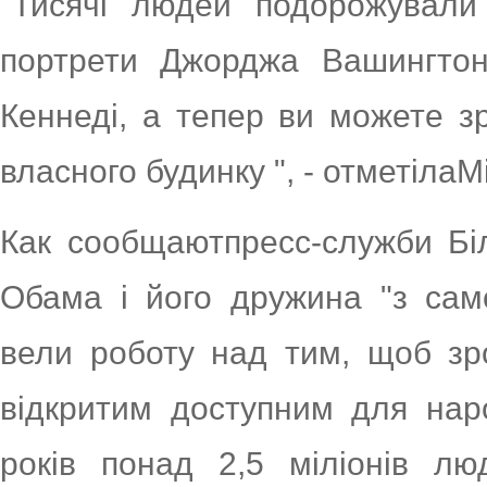
"Тисячі людей подорожували
портрети Джорджа Вашингтон
Кеннеді, а тепер ви можете з
власного будинку ", - отметіла
Как сообщаютпресс-служби Бі
Обама і його дружина "з само
вели роботу над тим, щоб зр
відкритим доступним для наро
років понад 2,5 міліонів л