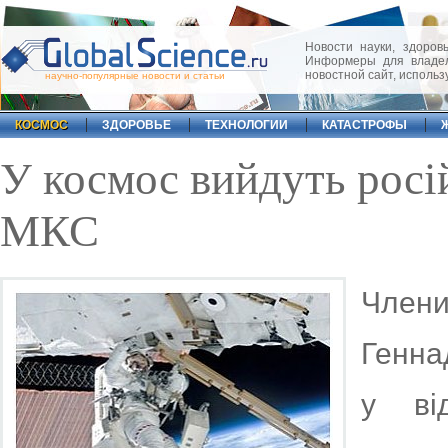
Новости науки, здоровь
Информеры для владел
новостной сайт, исполь
научно-популярные новости и статьи
КОСМОС
ЗДОРОВЬЕ
ТЕХНОЛОГИИ
КАТАСТРОФЫ
У космос вийдуть росі
МКС
Члени
Генна
у ві