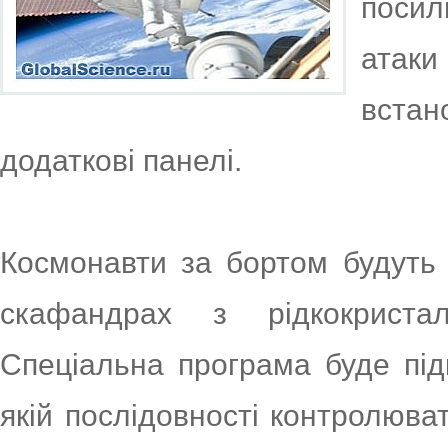
поси
атак
вста
додаткові панелі.
Космонавти за бортом будуть
скафандрах з рідкокриста
Спеціальна програма буде підк
якій послідовності контролюв