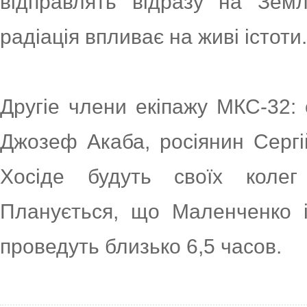
відправлять відразу на Земл
радіація впливає на живі істоти.
Другіе члени екіпажу МКС-32:
Джозеф Акаба, росіянин Сергій
Хосіде будуть своїх колег
Планується, що Маленченко і
проведуть близько 6,5 часов.