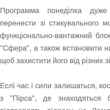
Программа понеділка дуже 
перенести зі стикувального м
функціонально-вантажний блок 
"Сфера", а також встановити на
щоб захистити його від різних 
Еслі час і сили залишаться, к
з "Пірса", де знаходяться б