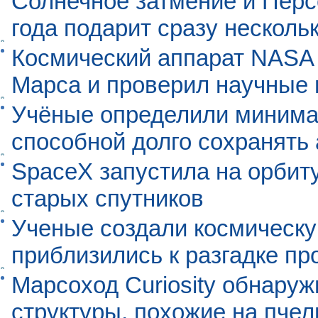
Солнечное затмение и Перс
года подарит сразу нескол
Космический аппарат NASA
Марса и проверил научные
Учёные определили минима
способной долго сохранять
SpaceX запустила на орбит
старых спутников
Ученые создали космическу
приблизились к разгадке п
Марсоход Curiosity обнару
структуры, похожие на пче