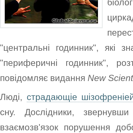
біол
цирка
перес
"центральні годинник", які з
"периферичні годинник", ро
повідомляє видання
New Scient
Люді,
страдающіе шізофреніе
сну. Дослідники, звернувш
взаємозв'язок порушення доб