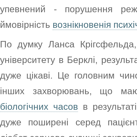
упевнений - порушення реж
ймовірність
вознікновенія псих
По думку Ланса Крігсфельда,
університету в Берклі, резуль
дуже цікаві. Це головним чи
інших захворювань, що м
біологічних часов
в результаті
дуже поширені серед пацієн