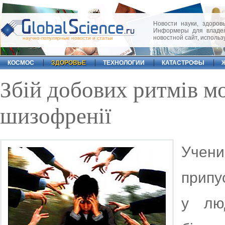
Новости науки, здоровь
Информеры для владел
новостной сайт, исполь
научно-популярные новости и статьи
КОСМОС
ЗДОРОВЬЕ
ТЕХНОЛОГИИ
КАТАСТРОФЫ
Збій добових ритмів м
шизофренії
Учени
припу
у лю