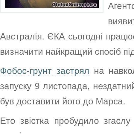
Аген
вияви
Австралія. ЄКА сьогодні працю
визначити найкращий спосіб під
Фобос-грунт застрял
на навкол
запуску 9 листопада, нездатни
був доставити його до Марса.
Ето звістка пробудило згаслу