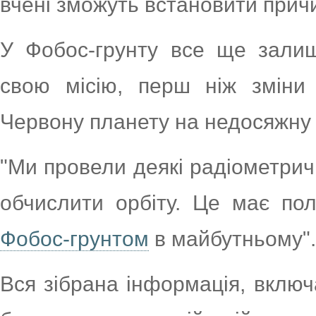
вчені зможуть встановити причи
У Фобос-грунту все ще залиш
свою місію, перш ніж зміни
Червону планету на недосяжну 
"Ми провели деякі радіометрич
обчислити орбіту. Це має п
Фобос-грунтом
в майбутньому".
Вся зібрана інформація, включ