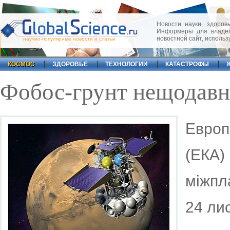
Новости науки, здоровь
Информеры для владел
новостной сайт, исполь
научно-популярные новости и статьи
КОСМОС
ЗДОРОВЬЕ
ТЕХНОЛОГИИ
КАТАСТРОФЫ
Фобос-грунт нещодавн
Европ
(ЕКА)
міжпл
24 ли