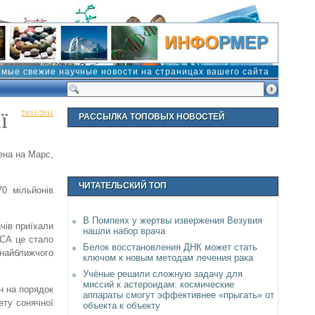
амые свежие научные новости на страницах вашего сайта
ї
29/11/2011
РАССЫЛКА ТОПОВЫХ НОВОСТЕЙ
ена на Марс,
ЧИТАТЕЛЬСКИЙ ТОП
70 мільйонів
В Помпеях у жертвы извержения Везувия
чів приїхали
нашли набор врача
АСА це стало
Белок восстановления ДНК может стать
 найближчого
ключом к новым методам лечения рака
Учёные решили сложную задачу для
миссий к астероидам: космические
н на порядок
аппараты смогут эффективнее «прыгать» от
ету сонячної
объекта к объекту