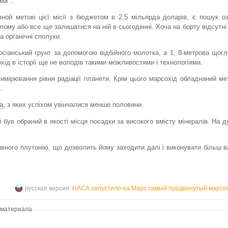
ми".
ной метою цієї місії з бюджетом в 2,5 мільярда доларів, є пошук о
нулому або все ще залишатися на ній в сьогоденні. Хоча на борту відсутн
а органічні сполуки.
рсіанський грунт за допомогою відбійного молотка, а 1, 8-метрова щогл
ід в історії ще не володів такими можливостями і технологіями.
вимірювання рівня радіації планети. Крім цього марсохід обладнаний ме
.
а
, з яких успіхом увінчалися менше половини.
й був обраний в якості місця посадки за високого вмісту мінералів. На д
вного плутонію, що дозволить йому заходити далі і виконувати більш в
русская версия:
НАСА запустило на Марс самый продвинутый марсох
 материала