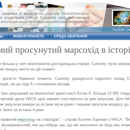
 здоровья и космоса на портале GlobalScience.ru.
 владельцев сайтов. Создайте свой собственный
, используя наши бесплатные новостные информеры.
только с
ФЫ
ЖИВАЯ ПЛАНЕТА
СРЕДА ОБИТАНИЯ
ий просунутий марсохід в історі
 більша у світі міжпланетна дослідницька станція, Curiosity, була запущ
ою пошуку життя на цій планеті.
 досягти Червоної планети, Curiosity доведеться подолати понад 5
етрів, на що піде 8 з половиною місяців.
 був запущений на безпілотної ракеті-носії Атлас-5. Більше 13 000 гляда
смічний центр НАСА щоб наживо спостерігати за цим запуском. Для Н
м запуском ровера за останні вісім років і першим запуском апарату до
а Землі за останні 4 роки.
справжній
марсоход
на стероїдах", - сказав Коллен Хартман з НАСА. "Ві
 функціональний, ніж що-небудь ще, що ми запускали на будь-яку план