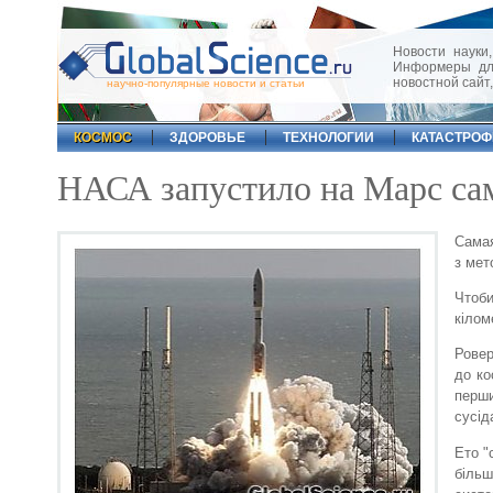
Новости науки,
Информеры для
новостной сайт
научно-популярные новости и статьи
КОСМОС
ЗДОРОВЬЕ
ТЕХНОЛОГИИ
КАТАСТРО
НАСА запустило на Марс сам
Самая
з мет
Чтоби
кілом
Ровер
до ко
перши
сусід
Ето "
більш