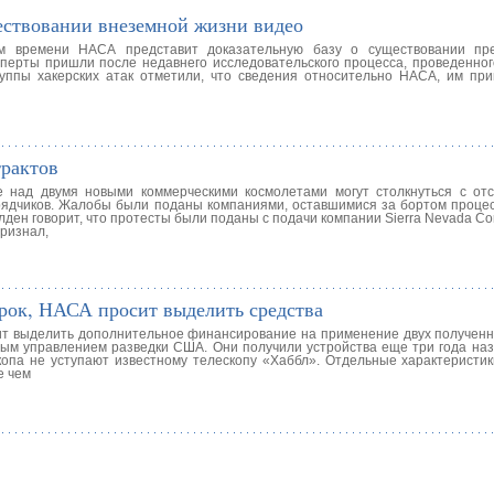
ествовании внеземной жизни видео
ом времени НАСА представит доказательную базу о существовании пре
сперты пришли после недавнего исследовательского процесса, проведенног
руппы хакерских атак отметили, что сведения относительно НАСА, им пр
рактов
 над двумя новыми коммерческими космолетами могут столкнуться с отс
ядчиков. Жалобы были поданы компаниями, оставшимися за бортом процес
лден говорит, что протесты были поданы с подачи компании Sierra Nevada Co
признал,
арок, НАСА просит выделить средства
ит выделить дополнительное финансирование на применение двух полученн
м управлением разведки США. Они получили устройства еще три года наз
копа не уступают известному телескопу «Хаббл». Отдельные характеристик
е чем