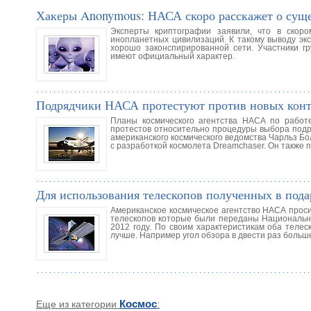
Хакеры Anonymous: НАСА скоро расскажет о сущ
Эксперты криптографии заявили, что в скор
инопланетных цивилизаций. К такому выводу эк
хорошо законспирированной сети. Участники г
имеют официальный характер.
Подрядчики НАСА протестуют против новых конт
Планы космического агентства НАСА по работе
протестов относительно процедуры выбора подр
американского космического ведомства Чарльз Бо
с разработкой космолета Dreamchaser. Он также 
Для использования телескопов полученных в под
Американское космическое агентство НАСА прос
телескопов которые были переданы Национальны
2012 году. По своим характеристикам оба телес
лучше. Например угол обзора в двести раз больш
Еще из категории
Космос
: