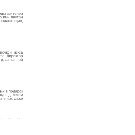
дставителей
о ими внутри
инадлежащие,
рочкой из-за
са. Директор
rp, связанной
ых в подарок
ад в далеком
и у них даже