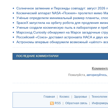
Солнечное затмение и Персеиды совпадут: август 2026 
Космический аппарат NASA «Психея» пролетел мимо Ма
Учёные определили минимальный размер планеты, спос
SpaceX запустила на орбиту робота для продления жизн
Ученые создали космическую пыль в лаборатории и приб
Марсоход Curiosity обнаружил на Марсе загадочные стр
Российский «Союз» доставил астронавта НАСА и двух к
Астрономы впервые обнаружили возможный «шёпот» все
ПОСЛЕДНИЕ КОММЕНТАРИИ
Коммента
Пожалуйста,
авторизуйтесь
Главная
|
Космос
|
Здоровье
|
Технологии
RSS
|
Обратная связь
|
Информер