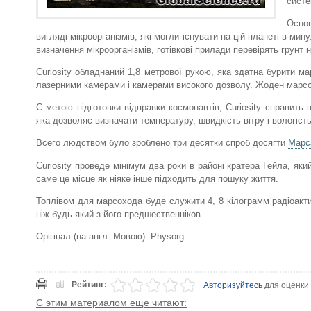
систе
Основ
вигляді мікроорганізмів, які могли існувати на цій планеті в ми
визначення мікроорганізмів, готівкові прилади перевірять грунт н
Curiosity обладнаний 1,8 метрової рукою, яка здатна бурити ма
лазерними камерами і камерами високого дозволу. Жоден марсох
С метою підготовки відправки космонавтів, Curiosity справить 
яка дозволяє визначати температуру, швидкість вітру і вологість
Всего людством було зроблено три десятки спроб досягти
Марс
Curiosity проведе мінімум два роки в районі кратера Гейла, яки
саме це місце як ніяке інше підходить для пошуку життя.
Топлівом для марсохода буде служити
4, 8 кілограмм
радіоакти
ніж будь-який з його предшественніков.
Орігінал (на англ. Мовою): Physorg
Рейтинг:
Авторизуйтесь
для оценки
С этим материалом еще читают: