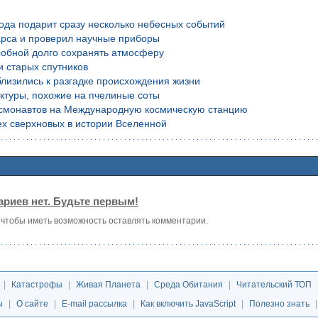
года подарит сразу несколько небесных событий
рса и проверил научные приборы
обной долго сохранять атмосферу
и старых спутников
лизились к разгадке происхождения жизни
уктуры, похожие на пчелиные соты
осмонавтов на Международную космическую станцию
х сверхновых в истории Вселенной
риев нет. Будьте первым!
, чтобы иметь возможность оставлять комментарии.
|
Катастрофы
|
Живая Планета
|
Среда Обитания
|
Читательский ТОП
ы
|
О сайте
|
E-mail рассылка
|
Как включить JavaScript
|
Полезно знать