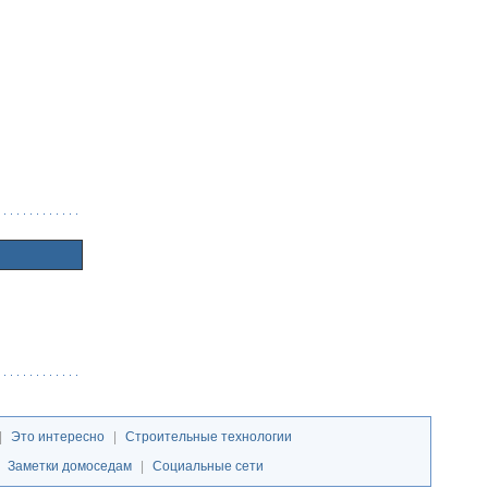
|
Это интересно
|
Строительные технологии
|
Заметки домоседам
|
Социальные сети