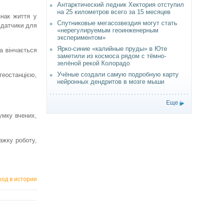
Антарктический ледник Хектория отступил
на 25 километров всего за 15 месяцев
знак життя у
Спутниковые мегасозвездия могут стать
і датчики для
«нерегулируемым геоинженерным
экспериментом»
Ярко-синие «калийные пруды» в Юте
а вінчається
заметили из космоса рядом с тёмно-
зелёной рекой Колорадо
Учёные создали самую подробную карту
теостанцією,
нейронных дендритов в мозге мыши
Еще
умку вчених,
ажку роботу,
од в истории