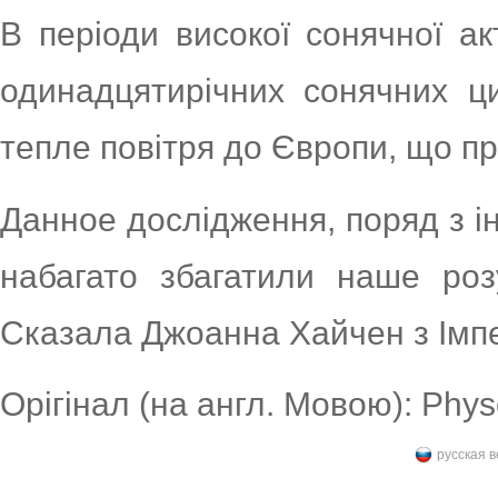
В періоди високої сонячної ак
одинадцятирічних сонячних цик
тепле повітря до Європи, що п
Данное дослідження, поряд з 
набагато збагатили наше роз
Сказала Джоанна Хайчен з Імп
Орігінал (на англ. Мовою): Phys
русская 