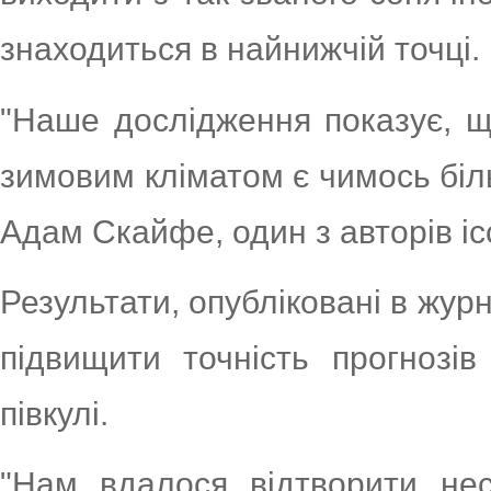
знаходиться в найнижчій точці.
"Наше дослідження показує, щ
зимовим кліматом є чимось біль
Адам Скайфе, один з авторів іс
Результати, опубліковані в жур
підвищити точність прогнозів
півкулі.
"Нам вдалося відтворити нес