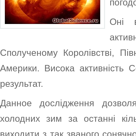
погодо
Оні 
актив
Сполученому Королівстві, Пів
Америки. Висока активність С
результат.
Данное дослідження дозволя
холодних зим за останні кіл
виходити з так званого сонячно