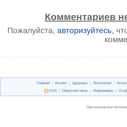
Комментариев не
Пожалуйста,
авторизуйтесь
, ч
комме
Главная
|
Космос
|
Здоровье
|
Технологии
|
Катас
RSS
|
Обратная связь
|
Информеры
|
О са
При полном или частичн