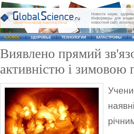
Новости науки, здоровь
Информеры для владел
новостной сайт, исполь
научно-популярные новости и статьи
КОСМОС
ЗДОРОВЬЕ
ТЕХНОЛОГИИ
КАТАСТРОФЫ
Виявлено прямий зв'яз
активністю і зимовою
Учен
наявн
річн