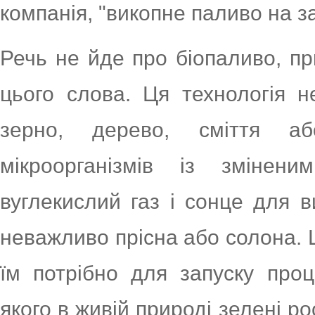
компанія, "викопне паливо на з
Речь не йде про біопаливо, пр
цього слова. Ця технологія н
зерно, дерево, сміття аб
мікроорганізмів із змінени
вуглекислий газ і сонце для в
неважливо прісна або солона. Ці
їм потрібно для запуску про
якого в живій природі зелені 