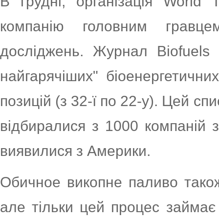
В грудні, організація World
компанію головним гравце
досліджень. Журнал Biofuels 
найгарячіших" біоенергетични
позицій (з 32-ї по 22-у). Цей сп
відбиралися з 1000 компаній з
виявилися з Америки.
Обичное викопне паливо також
але тільки цей процес займає 