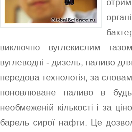
отри
орган
бакте
виключно вуглекислим газо
вуглеводні - дизель, паливо для
передова технологія, за словам
поновлюване паливо в будь
необмеженій кількості і за ці
барель сирої нафти. Це дозво