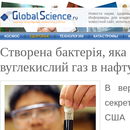
Новости науки, здоровь
Информеры для владел
новостной сайт, исполь
научно-популярные новости и статьи
КОСМОС
ЗДОРОВЬЕ
ТЕХНОЛОГИИ
КАТАСТРОФЫ
Створена бактерія, яка
вуглекислий газ в нафт
В вер
секре
США 