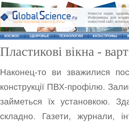
Новости науки, здоровь
Информеры для владел
новостной сайт, исполь
научно-популярные новости и статьи
КОСМОС
ЗДОРОВЬЕ
ТЕХНОЛОГИИ
КАТАСТРОФЫ
Пластикові вікна - варті
Наконец-то ви зважилися пост
конструкції ПВХ-профілю. Зал
займеться їх установкою. Зд
складно. Газети, журнали, і