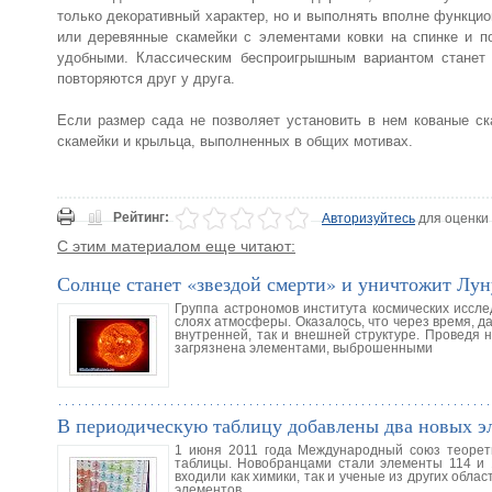
только декоративный характер, но и выполнять вполне функци
или деревянные скамейки с элементами ковки на спинке и по
удобными. Классическим беспроигрышным вариантом станет 
повторяются друг у друга.
Если размер сада не позволяет установить в нем кованые ск
скамейки и крыльца, выполненных в общих мотивах.
Рейтинг:
Авторизуйтесь
для оценки
С этим материалом еще читают:
Солнце станет «звездой смерти» и уничтожит Лун
Группа астрономов института космических иссл
слоях атмосферы. Оказалось, что через время, д
внутренней, так и внешней структуре. Проведя 
загрязнена элементами, выброшенными
В периодическую таблицу добавлены два новых э
1 июня 2011 года Международный союз теорет
таблицы. Новобранцами стали элементы 114 и 
входили как химики, так и ученые из других обл
элементов.