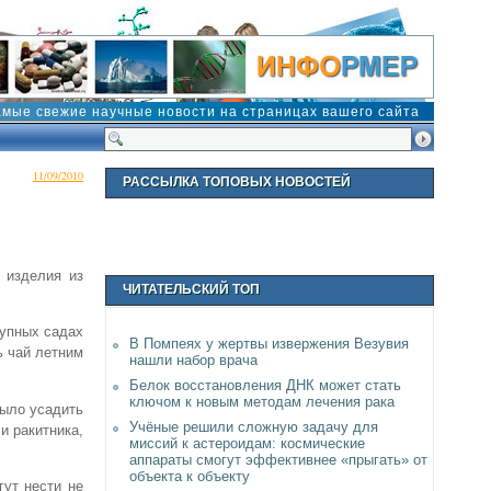
амые свежие научные новости на страницах вашего сайта
11/09/2010
РАССЫЛКА ТОПОВЫХ НОВОСТЕЙ
 изделия из
ЧИТАТЕЛЬСКИЙ ТОП
рупных садах
В Помпеях у жертвы извержения Везувия
ь чай летним
нашли набор врача
Белок восстановления ДНК может стать
ключом к новым методам лечения рака
было усадить
Учёные решили сложную задачу для
и ракитника,
миссий к астероидам: космические
аппараты смогут эффективнее «прыгать» от
объекта к объекту
гут нести не