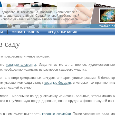
 здоровья и космоса на портале GlobalScience.ru.
 владельцев сайтов. Создайте свой собственный
, используя наши бесплатные новостные информеры.
только с
ФЫ
ЖИВАЯ ПЛАНЕТА
СРЕДА ОБИТАНИЯ
в саду
его прекрасным и неповторимым.
 это
кованые элементы
. Изделия из металла, вернее, художественные
о, необходимо исходить из размеров садового участка.
енты в виде декоративных фигурок или арок, увитых розами. В более к
ым украшением сада станут
кованые беседки
, в которых так приятно пит
ома поздней осенью.
меров – маленькие на одну скамейку или очень большие, чтобы можно 
ак в глубине сада среди деревьев, возле пруда на фоне плакучей ивы 
но в нем будут выглядеть
кованые скамейки
. Такие украшения сада мо