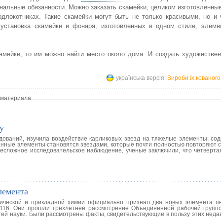
ональные обязанности. Можно заказать скамейки, целиком изготовленны
длокотниках. Такие скамейки могут быть не только красивыми, но и 
установка скамейки и фонаря, изготовленных в одном стиле, элеме
амейки, то им можно найти место около дома. И создать художествен
українська версія:
Вироби їх кованого
 материала
у
едований, изучила воздействие карликовых звезд на тяжелые элементы, со
анные элементы становятся звездами, которые почти полностью повторяют с
несложное исследовательское наблюдение, ученые заключили, что четвертая
лемента
ической и прикладной химии официально признал два новых элемента п
116. Они прошли трехлетнее рассмотрение Объединенной рабочей группо
астей науки. Были рассмотрены факты, свидетельствующие в пользу этих нед