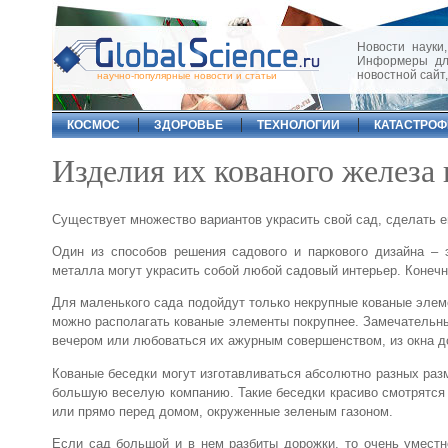
Новости науки,
Информеры для
новостной сайт
научно-популярные новости и статьи
КОСМОС
ЗДОРОВЬЕ
ТЕХНОЛОГИИ
КАТАСТРО
Изделия их кованого железа 
Существует множество вариантов украсить свой сад, сделать 
Один из способов решения садового и паркового дизайна –
металла могут украсить собой любой садовый интерьер. Конечн
Для маленького сада подойдут только некрупные кованые элем
можно располагать кованые элементы покрупнее. Замечательн
вечером или любоваться их ажурным совершенством, из окна д
Кованые беседки могут изготавливаться абсолютно разных раз
большую веселую компанию. Такие беседки красиво смотрятся к
или прямо перед домом, окруженные зеленым газоном.
Если сад большой и в нем разбиты дорожки, то очень умест