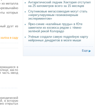
Антарктический ледник Хектория отступил
е из металла
на 25 километров всего за 15 месяцев
чрезвычайно
Спутниковые мегасозвездия могут стать
нты которых
«нерегулируемым геоинженерным
экспериментом»
Ярко-синие «калийные пруды» в Юте
ный дуэт из
заметили из космоса рядом с тёмно-
зелёной рекой Колорадо
Учёные создали самую подробную карту
 заліза в саду
нейронных дендритов в мозге мыши
Еще
держащиеся в
олнце, как по
 часть звезд
ериодической
й, в которую
авно открытых