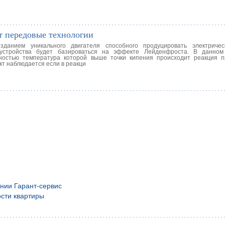
т передовые технологии
данием уникального двигателя способного продуцировать электричес
устройства будет базироваться на эффекте Лейденфроста. В данном
хностью температура которой выше точки кипения происходит реакция 
т наблюдается если в реакци
нии Гарант-сервис
сти квартиры