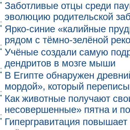
Заботливые отцы среди пау
эволюцию родительской заб
Ярко-синие «калийные пруд
рядом с тёмно-зелёной рек
Учёные создали самую под
дендритов в мозге мыши
В Египте обнаружен древни
мордой», который перепис
Как животные получают св
несовершенные» пятна и п
Гипергравитация повышает 