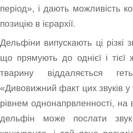
період», і дають можливість к
позицію в ієрархії.
Дельфіни випускають ці різкі з
що прямують до однієї і тієї
тварину віддаляється гет
«Дивовижний факт цих звуків у
рівнем однонапрвленності, на в
дельфін може послати звук