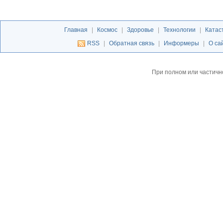
Главная
|
Космос
|
Здоровье
|
Технологии
|
Катас
RSS
|
Обратная связь
|
Информеры
|
О са
При полном или частичн