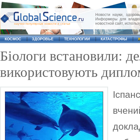
Новости науки, здоровь
Информеры для владел
новостной сайт, исполь
научно-популярные новости и статьи
КОСМОС
ЗДОРОВЬЕ
ТЕХНОЛОГИИ
КАТАСТРОФЫ
Біологи встановили: д
використовують диплом
Іспан
вчен
докл