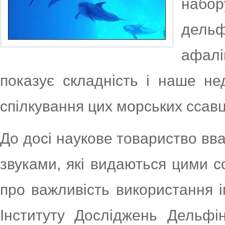
набо
дельф
афалі
показує складність і наше не
спілкування цих морських ссавц
До досі наукове товариство вв
звуками, які видаються цими с
про важливість використання і
Інституту Досліджень Дельфін