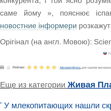
конкурента, і той ясно розум
саме йому », пояснює іспан
новостние інформери
розкажуть
Орігінал (на англ. Мовою): Sci
р
Рейтинг:
Авторизуйтесь
для оценки материа
Живая Пл
Еще из категории
У млекопитающих нашли ск