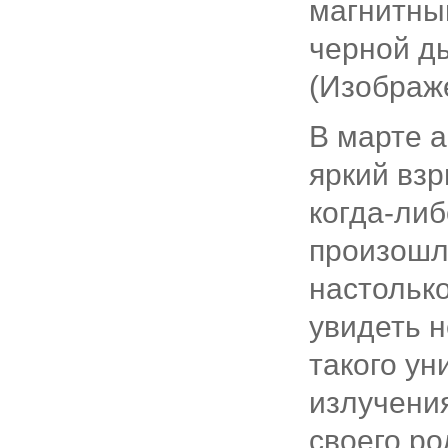
магнитны
черной ды
(Изображе
В марте 
яркий взр
когда-ли
произошл
настолько
увидеть 
такого ун
излучения
своего р