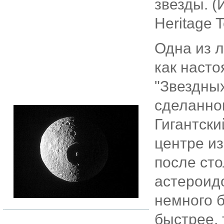
звезды. 
Heritage 
Одна из л
как наст
"Звездны
сделанном
Гигантски
центре и
после ст
астероид
немного 
быстрее, 