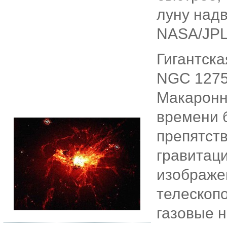
луну надв
NASA/JPL/
Гигантска
NGC 1275
Макаронн
времени б
препятст
гравитац
изображе
телескопо
газовые 