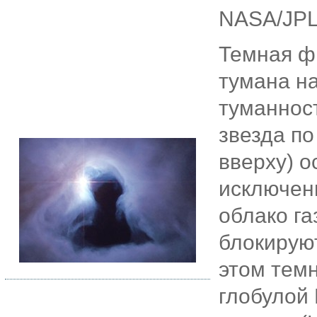
NASA/JPL
Темная фи
тумана на
туманнос
звезда по
вверху) о
исключени
облако га
блокируют
этом тем
глобулой 