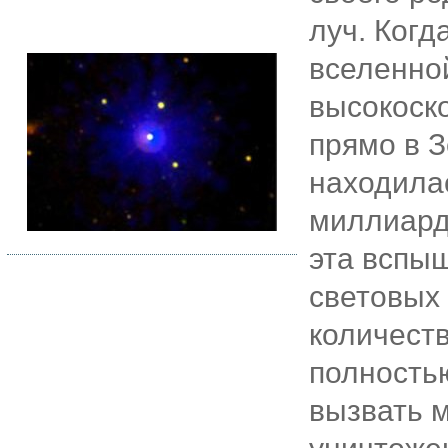
луч. Когд
вселенно
высокоск
прямо в З
находилас
миллиард
эта вспы
световых 
количест
полность
вызвать 