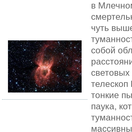
в Млечном
смертель
чуть выше
туманнос
собой обл
расстоян
световых 
телескоп
тонкие пы
паука, ко
туманнос
массивны