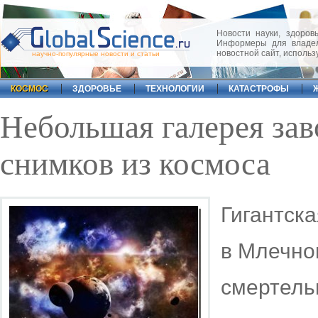
Новости науки, здоровь
Информеры для владел
новостной сайт, исполь
научно-популярные новости и статьи
КОСМОС
ЗДОРОВЬЕ
ТЕХНОЛОГИИ
КАТАСТРОФЫ
Небольшая галерея з
снимков из космоса
Гигантска
в Млечном
смертель