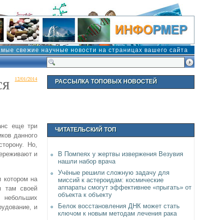
амые свежие научные новости на страницах вашего сайта
ся
12/01/2014
РАССЫЛКА ТОПОВЫХ НОВОСТЕЙ
анс еще три
ЧИТАТЕЛЬСКИЙ ТОП
иков данного
сторону. Но,
переживают и
В Помпеях у жертвы извержения Везувия
нашли набор врача
Учёные решили сложную задачу для
и котором на
миссий к астероидам: космические
аппараты смогут эффективнее «прыгать» от
я там своей
объекта к объекту
х небольших
Белок восстановления ДНК может стать
рудование, и
ключом к новым методам лечения рака