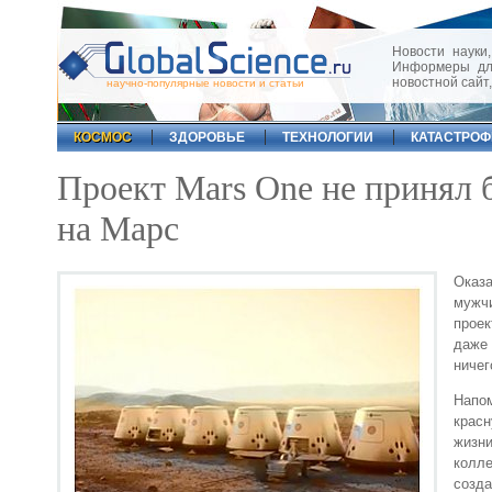
Новости науки,
Информеры для
новостной сайт
научно-популярные новости и статьи
КОСМОС
ЗДОРОВЬЕ
ТЕХНОЛОГИИ
КАТАСТРО
Проект Mars One не принял 
на Марс
Оказ
мужчи
проек
даже 
ничег
Напом
крас
жизн
колле
созда