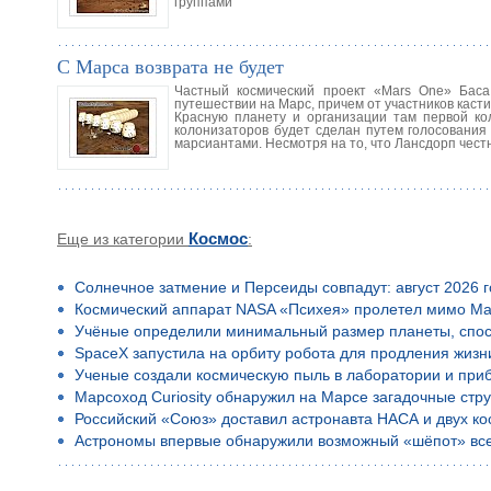
группами
С Марса возврата не будет
Частный космический проект «Mars One» Баса
путешествии на Марс, причем от участников касти
Красную планету и организации там первой к
колонизаторов будет сделан путем голосования 
марсиантами. Несмотря на то, что Лансдорп чест
Еще из категории
Космос
:
Солнечное затмение и Персеиды совпадут: август 2026 
Космический аппарат NASA «Психея» пролетел мимо Ма
Учёные определили минимальный размер планеты, спос
SpaceX запустила на орбиту робота для продления жизн
Ученые создали космическую пыль в лаборатории и приб
Марсоход Curiosity обнаружил на Марсе загадочные стр
Российский «Союз» доставил астронавта НАСА и двух к
Астрономы впервые обнаружили возможный «шёпот» все