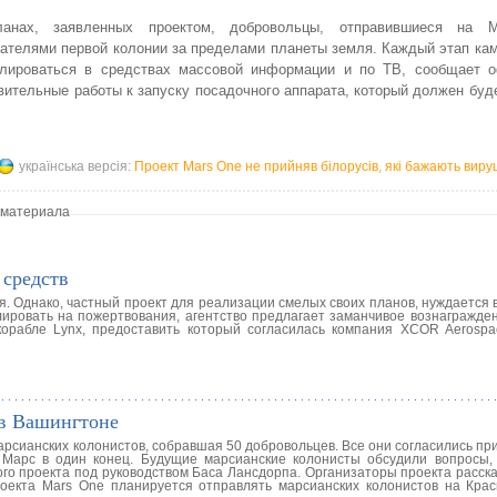
анах, заявленных проектом, добровольцы, отправившиеся на М
ателями первой колонии за пределами планеты земля. Каждый этап ка
слироваться в средствах массовой информации и по ТВ, сообщает 
вительные работы к запуску посадочного аппарата, который должен буд
українська версія:
Проект Mars One не прийняв білорусів, які бажають вир
 материала
 средств
. Однако, частный проект для реализации смелых своих планов, нуждается 
ировать на пожертвования, агентство предлагает заманчивое вознагражден
корабле Lynx, предоставить который согласилась компания XCOR Aerospa
 в Вашингтоне
арсианских колонистов, собравшая 50 добровольцев. Все они согласились пр
Марс в один конец. Будущие марсианские колонисты обсудили вопросы,
го проекта под руководством Баса Лансдорпа. Организаторы проекта расска
роекта Mars One планируется отправлять марсианских колонистов на Кра