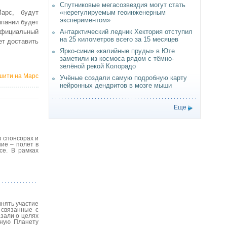
Спутниковые мегасозвездия могут стать
«нерегулируемым геоинженерным
арс, будут
экспериментом»
мпании будет
Антарктический ледник Хектория отступил
официальный
на 25 километров всего за 15 месяцев
ет доставить
Ярко-синие «калийные пруды» в Юте
заметили из космоса рядом с тёмно-
зелёной рекой Колорадо
ушити на Марс
Учёные создали самую подробную карту
нейронных дендритов в мозге мыши
Еще
в спонсорах и
ие – полет в
ce. В рамках
инять участие
 связанные с
зали о целях
сную Планету