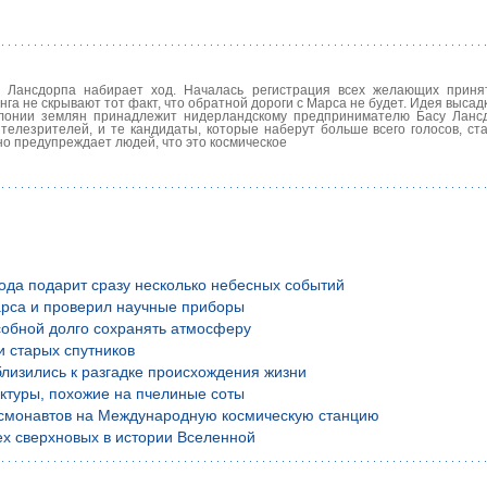
 Лансдорпа набирает ход. Началась регистрация всех желающих приня
нга не скрывают тот факт, что обратной дороги с Марса не будет. Идея высад
олонии землян принадлежит нидерландскому предпринимателю Басу Ланс
телезрителей, и те кандидаты, которые наберут больше всего голосов, ст
но предупреждает людей, что это космическое
года подарит сразу несколько небесных событий
рса и проверил научные приборы
обной долго сохранять атмосферу
и старых спутников
лизились к разгадке происхождения жизни
уктуры, похожие на пчелиные соты
осмонавтов на Международную космическую станцию
х сверхновых в истории Вселенной