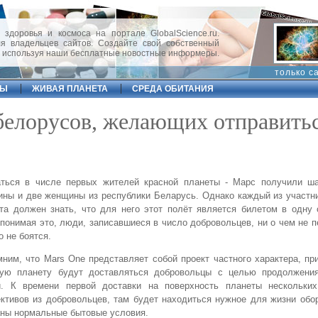
 здоровья и космоса на портале GlobalScience.ru.
 владельцев сайтов. Создайте свой собственный
, используя наши бесплатные новостные информеры.
только с
ФЫ
ЖИВАЯ ПЛАНЕТА
СРЕДА ОБИТАНИЯ
белорусов, желающих отправить
аться в числе первых жителей красной планеты - Марс получили ш
ны и две женщины из республики Беларусь. Однако каждый из участн
та должен знать, что для него этот полёт является билетом в одну 
понимая это, люди, записавшиеся в число добровольцев, ни о чем не 
о не боятся.
ним, что Mars One представляет собой проект частного характера, пр
ную планету будут доставляться добровольцы с целью продолжени
и. К времени первой доставки на поверхность планеты нескольки
ктивов из добровольцев, там будет находиться нужное для жизни обо
ны нормальные бытовые условия.