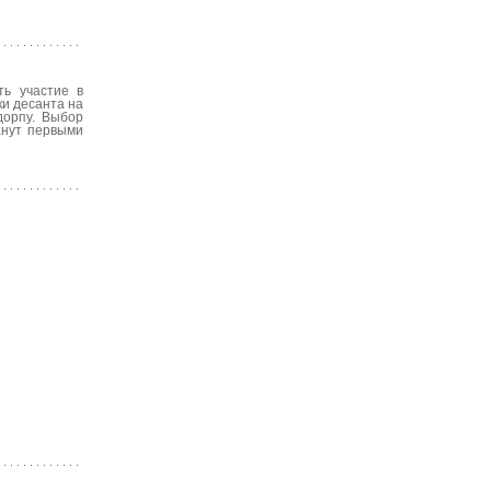
ть участие в
ки десанта на
дорпу. Выбор
анут первыми