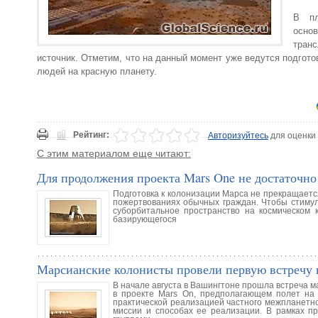
В пл
основ
тран
источник. Отметим, что на данный момент уже ведутся подгото
людей на красную планету.
Рейтинг:
Авторизуйтесь
для оценки
С этим материалом еще читают:
Для продолжения проекта Mars One не достаточно
Подготовка к колонизации Марса не прекращается
пожертвованиях обычных граждан. Чтобы стимул
суборбитальное пространство на космическом 
базирующегося
Марсианские колонисты провели первую встречу
В начале августа в Вашингтоне прошла встреча м
в проекте Mars On, предполагающем полет на 
практической реализацией частного межпланетно
миссии и способах ее реализации. В рамках п