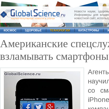
Новости науки, здоровь
Информеры для владел
новостной сайт, исполь
научно-популярные новости и статьи
КОСМОС
ЗДОРОВЬЕ
ТЕХНОЛОГИИ
КАТАСТРОФЫ
Американские спецслу
взламывать смартфоны
Агент
научи
со см
iPhon
компа