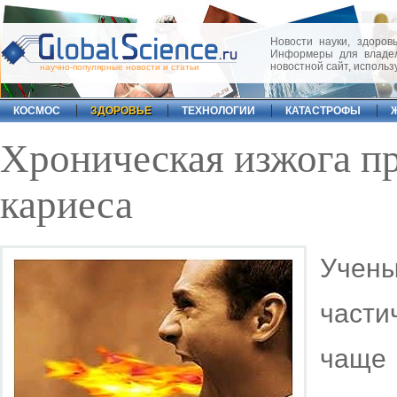
Новости науки, здоровь
Информеры для владел
новостной сайт, исполь
научно-популярные новости и статьи
КОСМОС
ЗДОРОВЬЕ
ТЕХНОЛОГИИ
КАТАСТРОФЫ
Хроническая изжога п
кариеса
Учен
част
чащ