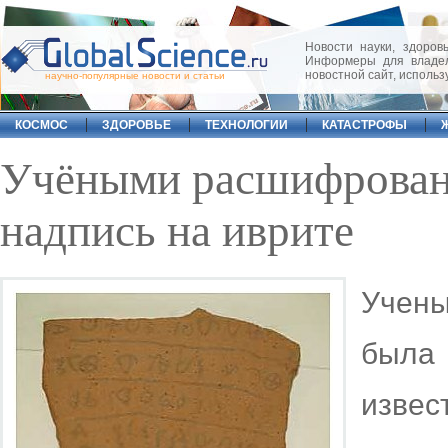
Новости науки, здоровь
Информеры для владел
новостной сайт, исполь
научно-популярные новости и статьи
КОСМОС
ЗДОРОВЬЕ
ТЕХНОЛОГИИ
КАТАСТРОФЫ
Учёными расшифрован
надпись на иврите
Учены
была
извес