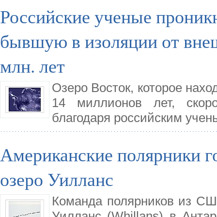
Российские ученые проникн
бывшую в изоляции от вне
млн. лет
Озеро Восток, которое нахо
14 миллионов лет, скор
благодаря российским учен
Американские полярники г
озеро Уилланс
Команда полярников из СШ
Уилланс (Whillans) в Антар