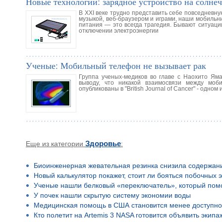
Новые технологии: зарядное устройство на солне
В XXI веке трудно представить себе повседневну
музыкой, веб-браузером и играми, наши мобильни
питания — это всегда трагедия. Бывают ситуации
отключении электроэнергии
Ученые: Мобильный телефон не вызывает рак
Группа ученых-медиков во главе с Наохито Ям
выводу, что никакой взаимосвязи между моб
опубликованы в "British Journal of Cancer" - одн
Еще из категории
Здоровье
:
Биоинженерная жевательная резинка снизила содержан
Новый калькулятор покажет, стоит ли бояться побочных 
Ученые нашли белковый «переключатель», который помо
У почек нашли скрытую систему экономии воды
Медицинская помощь в США становится менее доступн
Кто полетит на Artemis 3 NASA готовится объявить экип