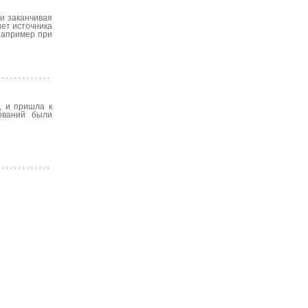
 и заканчивая
нет источника
 например при
, и пришла к
ований были