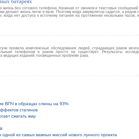
чных батареях
ю жизнь без сотового телефона. Начиная от звонков и текстовых сообщений
ки делают жизнь легче и ярче. Поэтому когда аккумулятор садится, а рядом 
, когда нет доступа к источнику питания на протяжении нескольких часов,
агучи провела комплексные обследования людей, страдающих раком мозга
ильным телефоном и раком просто не существует. Результаты исслед
ом из ведущих изданий, посвященных проблеме рака.
ие ВПЧ в образцах слюны на 93%
эффектов статинов
гает сжигать жир
ой
аж одной из самых важных миссий нового лунного проекта