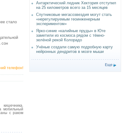
Антарктический ледник Хектория отступил
на 25 километров всего за 15 месяцев
Спутниковые мегасозвездия могут стать
«нерегулируемым геоинженерным
лее стало
экспериментом»
Ярко-синие «калийные пруды» в Юте
заметили из космоса рядом с тёмно-
щательной
зелёной рекой Колорадо
 сон
Учёные создали самую подробную карту
нейронных дендритов в мозге мыши
Еще
ьний телефон!
 кишечника.
на мобильный
заны с раком