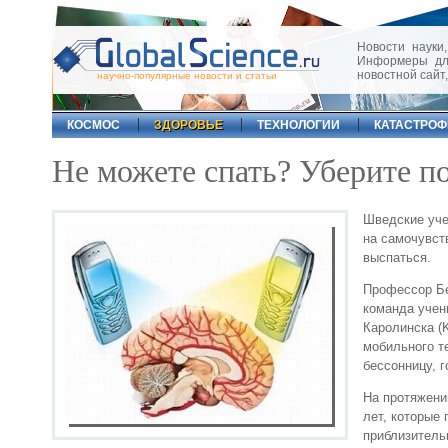
Новости науки,
Информеры для
новостной сайт
научно-популярные новости и статьи
КОСМОС
ЗДОРОВЬЕ
ТЕХНОЛОГИИ
КАТАСТРО
Не можете спать? Уберите п
Шведские уче
на самочувст
выспаться.
Профессор Бен
команда учены
Каролинска (K
мобильного т
бессонницу, 
На протяжени
лет, которые
приблизитель