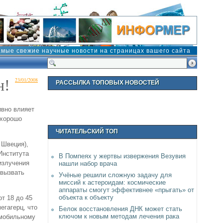
амые свежие научные новости на страницах вашего сайта
н!
23/01/2008
РАССЫЛКА ТОПОВЫХ НОВОСТЕЙ
ивно влияет
 хорошо
ЧИТАТЕЛЬСКИЙ ТОП
 Швеция),
 Института
В Помпеях у жертвы извержения Везувия
 излучения
нашли набор врача
 вызвать
Учёные решили сложную задачу для
миссий к астероидам: космические
аппараты смогут эффективнее «прыгать» от
объекта к объекту
т 18 до 45
егагерц, что
Белок восстановления ДНК может стать
ключом к новым методам лечения рака
 мобильному