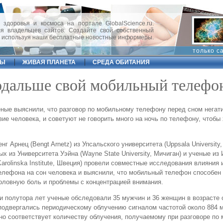
 здоровья и космоса на портале GlobalScience.ru.
 владельцев сайтов. Создайте свой собственный
, используя наши бесплатные новостные информеры.
только с
ФЫ
ЖИВАЯ ПЛАНЕТА
СРЕДА ОБИТАНИЯ
одальше свой мобильный телефо
ные выяснили, что разговор по мобильному телефону перед сном негат
вие человека, и советуют не говорить много на ночь по телефону, чтобы
г Арнец (Bengt Arnetz) из Упсальского университета (Uppsala University,
х из Университета Уэйна (Wayne State University, Мичиган) и ученые из
arolinska Institute, Швеция) провели совместные исследования влияния
елефона на сон человека и выяснили, что мобильный телефон способен
головную боль и проблемы с концентрацией внимания.
и полутора лет ученые обследовали 35 мужчин и 36 женщин в возрасте о
 подвергались периодическому облучению сигналом частотой около 884 м
но соответствует количеству облучения, получаемому при разговоре по