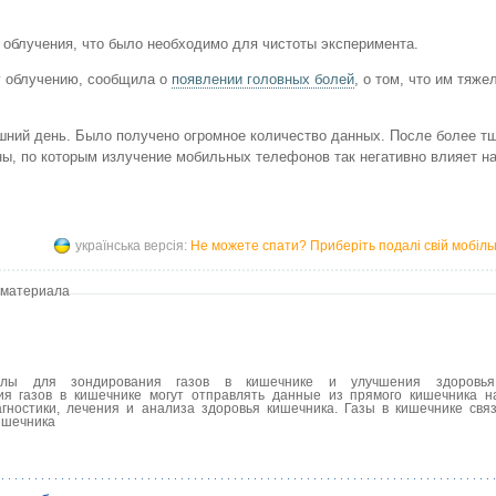
облучения, что было необходимо для чистоты эксперимента.
у облучению, сообщила о
появлении головных болей
, о том, что им тяже
шний день. Было получено огромное количество данных. После более т
ны, по которым излучение мобильных телефонов так негативно влияет на
українська версія:
Не можете спати? Приберіть подалі свій мобіл
 материала
сулы для зондирования газов в кишечнике и улучшения здоровья
ия газов в кишечнике могут отправлять данные из прямого кишечника 
гностики, лечения и анализа здоровья кишечника. Газы в кишечнике свя
ишечника