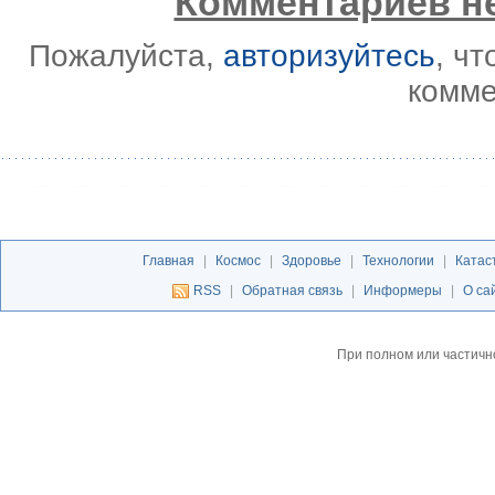
Комментариев не
Пожалуйста,
авторизуйтесь
, ч
комме
Главная
|
Космос
|
Здоровье
|
Технологии
|
Катас
RSS
|
Обратная связь
|
Информеры
|
О са
При полном или частичн