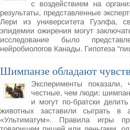
с воздействием на органи
результаты, представленные экспер
Лери из университета Гуэлфа, с
эпидемии ожирения могут заключать
исследование было представ
нейробиологов Канады. Гипотеза "пи
Шимпанзе обладают чувств
Эксперименты показали, 
честные, чем люди: шимпан
и могут по-братски делит
животных заставили сыграть в а
«Ультиматум». Правила игры пр
товарищем пищей или деньгами, одн