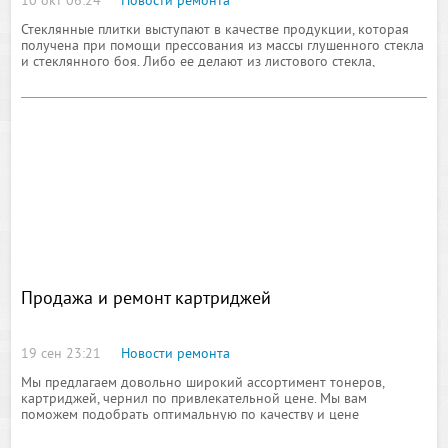
10 окт 06:24
Новости ремонта
Стеклянные плитки выступают в качестве продукции, которая
получена при помощи прессования из массы глушенного стекла
и стеклянного боя. Либо ее делают из листового стекла,
которое покрыто эмалью, в последствие оно подвергается
термической обработке. Плиточные поверхности с внутренней
стороны бывают шероховатыми либо рифлеными, для того
чтобы лучше сцепляться с составом.
Продажа и ремонт картриджей
19 сен 23:21
Новости ремонта
Мы предлагаем довольно широкий ассортимент тонеров,
картриджей, чернил по привлекательной цене. Мы вам
поможем подобрать оптимальную по качеству и цене
оргтехнику