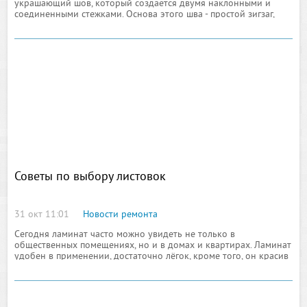
украшающий шов, который создается двумя наклонными и
соединенными стежками. Основа этого шва - простой зигзаг,
выполняемый двумя способами. Из зигзага в несколько рядов,
вышитых разноцветными нитками,
Советы по выбору листовок
31 окт 11:01
Новости ремонта
Сегодня ламинат часто можно увидеть не только в
общественных помещениях, но и в домах и квартирах. Ламинат
удобен в применении, достаточно лёгок, кроме того, он красив
с эстетической точки зрения. Но непрофессионалу сложно
разобраться в классах ламината, его особенностях и
преимуществах.